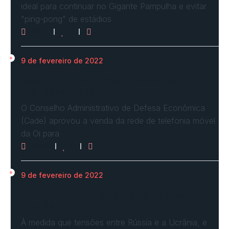
ideal para continuar no Gigante Pampulha e evitar
"ping-pong" de estádios
3071
0
0
9 de fevereiro de 2022
Cade define condições e aprova com
restrições venda…
O Conselho Administrativo de Defesa Econômica
(Cade) aprovou a venda da rede de telefonia móvel
da Oi para
2958
0
0
9 de fevereiro de 2022
Ucrânia forma linha de frente para possível
invasão
À medida que tensões entre Rússia e a Ucrânia, e