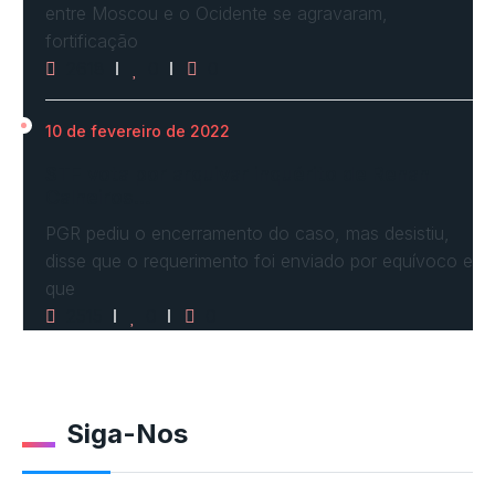
entre Moscou e o Ocidente se agravaram,
fortificação
2618
0
0
10 de fevereiro de 2022
STF vota por arquivar inquérito de Renan
Calheiros…
PGR pediu o encerramento do caso, mas desistiu,
disse que o requerimento foi enviado por equívoco e
que
2515
0
0
Siga-Nos