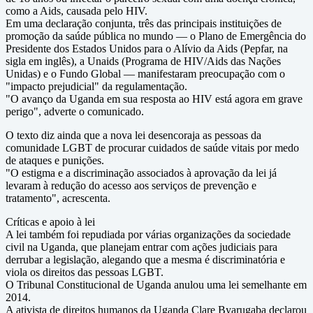
como a Aids, causada pelo HIV.
Em uma declaração conjunta, três das principais instituições de
promoção da saúde pública no mundo — o Plano de Emergência do
Presidente dos Estados Unidos para o Alívio da Aids (Pepfar, na
sigla em inglês), a Unaids (Programa de HIV/Aids das Nações
Unidas) e o Fundo Global — manifestaram preocupação com o
"impacto prejudicial" da regulamentação.
"O avanço da Uganda em sua resposta ao HIV está agora em grave
perigo", adverte o comunicado.
O texto diz ainda que a nova lei desencoraja as pessoas da
comunidade LGBT de procurar cuidados de saúde vitais por medo
de ataques e punições.
"O estigma e a discriminação associados à aprovação da lei já
levaram à redução do acesso aos serviços de prevenção e
tratamento", acrescenta.
Críticas e apoio à lei
A lei também foi repudiada por várias organizações da sociedade
civil na Uganda, que planejam entrar com ações judiciais para
derrubar a legislação, alegando que a mesma é discriminatória e
viola os direitos das pessoas LGBT.
O Tribunal Constitucional de Uganda anulou uma lei semelhante em
2014.
A ativista de direitos humanos da Uganda Clare Byarugaba declarou