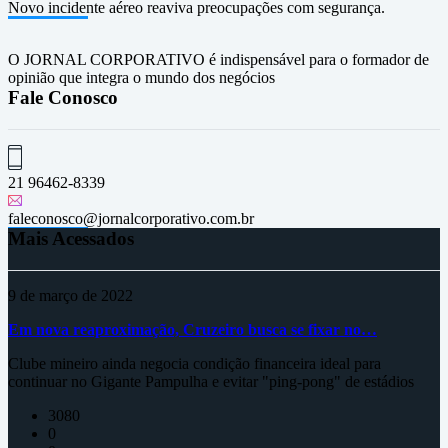
Novo incidente aéreo reaviva preocupações com segurança.
O JORNAL CORPORATIVO é indispensável para o formador de
opinião que integra o mundo dos negócios
Fale Conosco
21 96462-8339
faleconosco@jornalcorporativo.com.br
Mais Acessados
9 de março de 2022
Em nova reaproximação, Cruzeiro busca se fixar no…
Clube mineiro ainda negocia condição financeira ideal para
continuar no Gigante Pampulha e evitar "ping-pong" de estádios
3080
0