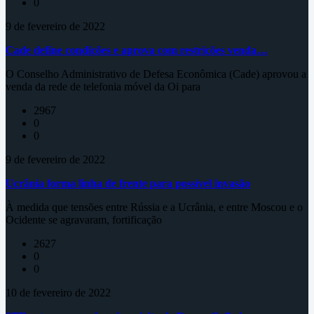
0
9 de fevereiro de 2022
Cade define condições e aprova com restrições venda…
O Conselho Administrativo de Defesa Econômica (Cade) aprovou a
venda da rede de telefonia móvel da Oi para
2967
0
0
9 de fevereiro de 2022
Ucrânia forma linha de frente para possível invasão
À medida que tensões entre Rússia e a Ucrânia, e entre Moscou e o
Ocidente se agravaram, fortificação
2627
0
0
10 de fevereiro de 2022