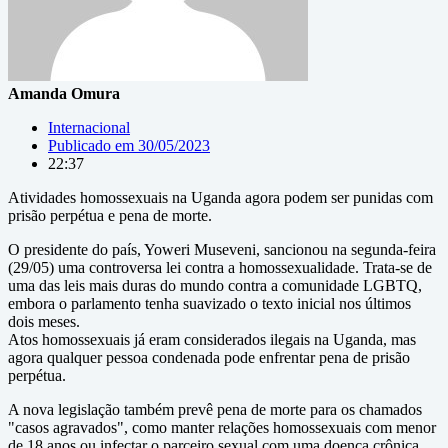
Amanda Omura
Internacional
Publicado em
30/05/2023
22:37
Atividades homossexuais na Uganda agora podem ser punidas com
prisão perpétua e pena de morte.
O presidente do país, Yoweri Museveni, sancionou na segunda-feira
(29/05) uma controversa lei contra a homossexualidade. Trata-se de
uma das leis mais duras do mundo contra a comunidade LGBTQ,
embora o parlamento tenha suavizado o texto inicial nos últimos
dois meses.
Atos homossexuais já eram considerados ilegais na Uganda, mas
agora qualquer pessoa condenada pode enfrentar pena de prisão
perpétua.
A nova legislação também prevê pena de morte para os chamados
"casos agravados", como manter relações homossexuais com menor
de 18 anos ou infectar o parceiro sexual com uma doença crônica,