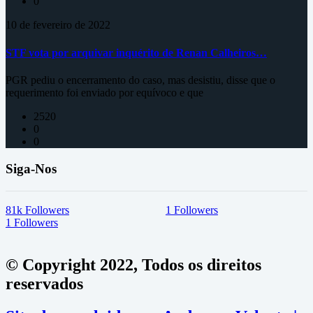
0
10 de fevereiro de 2022
STF vota por arquivar inquérito de Renan Calheiros…
PGR pediu o encerramento do caso, mas desistiu, disse que o
requerimento foi enviado por equívoco e que
2520
0
0
Siga-Nos
81k
Followers
1
Followers
1
Followers
© Copyright 2022, Todos os direitos
reservados