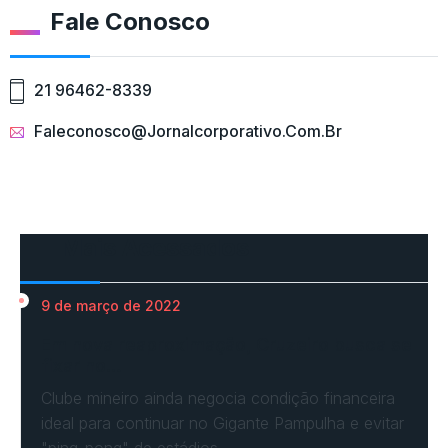
Fale Conosco
21 96462-8339
Faleconosco@jornalcorporativo.com.br
Mais Acessados
9 de março de 2022
Em nova reaproximação, Cruzeiro busca se
fixar no…
Clube mineiro ainda negocia condição financeira
ideal para continuar no Gigante Pampulha e evitar
"ping-pong" de estádios