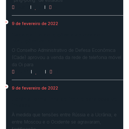
3081
0
0
9 de fevereiro de 2022
Cade define condições e aprova com
restrições venda…
O Conselho Administrativo de Defesa Econômica
(Cade) aprovou a venda da rede de telefonia móvel
da Oi para
2970
0
0
9 de fevereiro de 2022
Ucrânia forma linha de frente para possível
invasão
À medida que tensões entre Rússia e a Ucrânia, e
entre Moscou e o Ocidente se agravaram,
fortificação