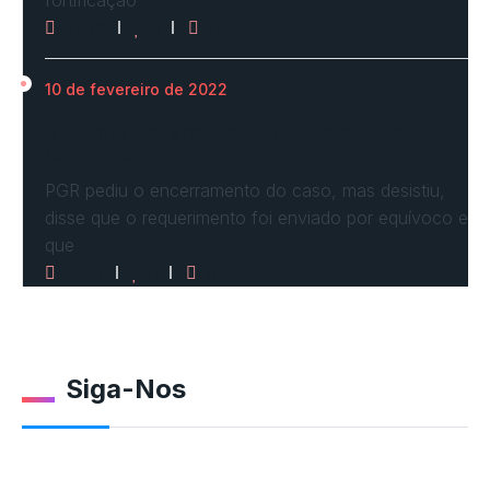
2628
0
0
10 de fevereiro de 2022
STF vota por arquivar inquérito de Renan
Calheiros…
PGR pediu o encerramento do caso, mas desistiu,
disse que o requerimento foi enviado por equívoco e
que
2522
0
0
Siga-Nos