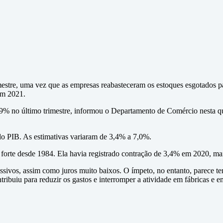
mestre, uma vez que as empresas reabasteceram os estoques esgotados pa
em 2021.
% no último trimestre, informou o Departamento de Comércio nesta qui
o PIB. As estimativas variaram de 3,4% a 7,0%.
rte desde 1984. Ela havia registrado contração de 3,4% em 2020, ma
assivos, assim como juros muito baixos. O ímpeto, no entanto, parece 
ibuiu para reduzir os gastos e interromper a atividade em fábricas e e