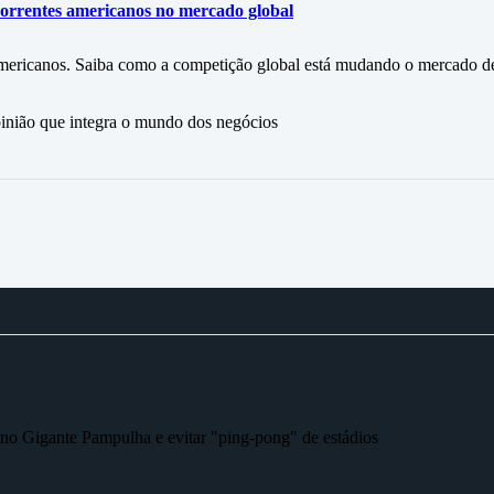
ncorrentes americanos no mercado global
s americanos. Saiba como a competição global está mudando o mercado de
ão que integra o mundo dos negócios
r no Gigante Pampulha e evitar "ping-pong" de estádios