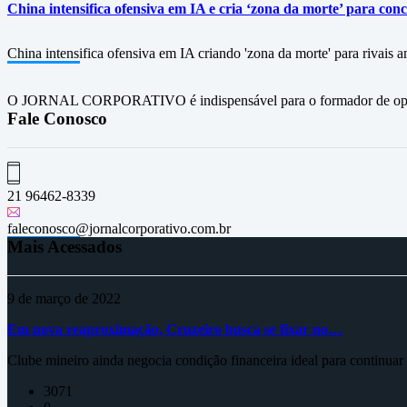
China intensifica ofensiva em IA e cria ‘zona da morte’ para co
China intensifica ofensiva em IA criando 'zona da morte' para rivai
O JORNAL CORPORATIVO é indispensável para o formador de opini
Fale Conosco
21 96462-8339
faleconosco@jornalcorporativo.com.br
Mais Acessados
9 de março de 2022
Em nova reaproximação, Cruzeiro busca se fixar no…
Clube mineiro ainda negocia condição financeira ideal para continua
3071