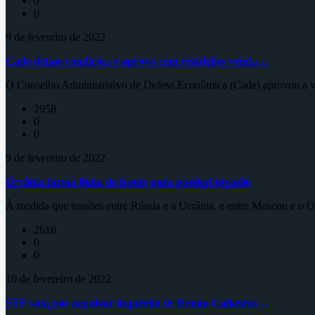
0
0
9 de fevereiro de 2022
Cade define condições e aprova com restrições venda…
O Conselho Administrativo de Defesa Econômica (Cade) aprovou a ve
2958
0
0
9 de fevereiro de 2022
Ucrânia forma linha de frente para possível invasão
À medida que tensões entre Rússia e a Ucrânia, e entre Moscou e o Oc
2618
0
0
10 de fevereiro de 2022
STF vota por arquivar inquérito de Renan Calheiros…