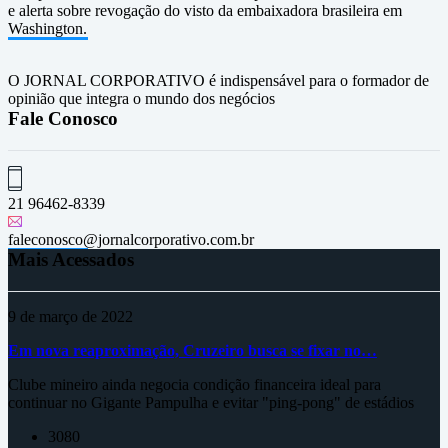
e alerta sobre revogação do visto da embaixadora brasileira em
Washington.
O JORNAL CORPORATIVO é indispensável para o formador de
opinião que integra o mundo dos negócios
Fale Conosco
21 96462-8339
faleconosco@jornalcorporativo.com.br
Mais Acessados
9 de março de 2022
Em nova reaproximação, Cruzeiro busca se fixar no…
Clube mineiro ainda negocia condição financeira ideal para
continuar no Gigante Pampulha e evitar "ping-pong" de estádios
3080