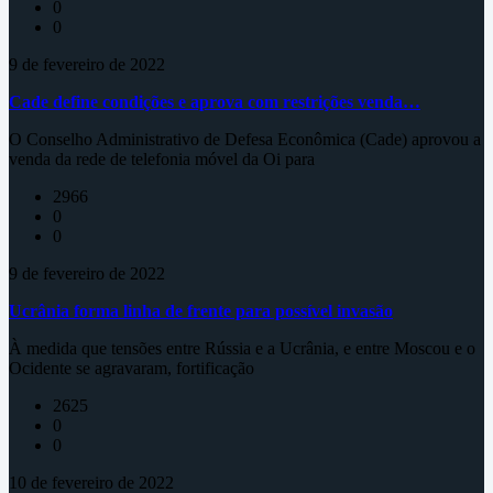
0
0
9 de fevereiro de 2022
Cade define condições e aprova com restrições venda…
O Conselho Administrativo de Defesa Econômica (Cade) aprovou a
venda da rede de telefonia móvel da Oi para
2966
0
0
9 de fevereiro de 2022
Ucrânia forma linha de frente para possível invasão
À medida que tensões entre Rússia e a Ucrânia, e entre Moscou e o
Ocidente se agravaram, fortificação
2625
0
0
10 de fevereiro de 2022