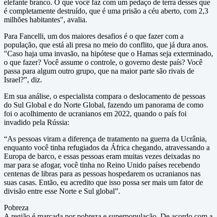
elefante branco. O que você faz com um pedaço de terra desses que
é completamente destruído, que é uma prisão a céu aberto, com 2,3
milhões habitantes", avalia.
Para Fancelli, um dos maiores desafios é o que fazer com a
população, que está ali presa no meio do conflito, que já dura anos.
"Caso haja uma invasão, na hipótese que o Hamas seja exterminado,
o que fazer? Você assume o controle, o governo deste país? Você
passa para algum outro grupo, que na maior parte são rivais de
Israel?”, diz.
Em sua análise, o especialista compara o deslocamento de pessoas
do Sul Global e do Norte Global, fazendo um panorama de como
foi o acolhimento de ucranianos em 2022, quando o país foi
invadido pela Rússia:
“As pessoas viram a diferença de tratamento na guerra da Ucrânia,
enquanto você tinha refugiados da África chegando, atravessando a
Europa de barco, e essas pessoas eram muitas vezes deixadas no
mar para se afogar, você tinha no Reino Unido países recebendo
centenas de libras para as pessoas hospedarem os ucranianos nas
suas casas. Então, eu acredito que isso possa ser mais um fator de
divisão entre esse Norte e Sul global”.
Pobreza
A região é marcada por pobreza e superpopulação. De acordo com a