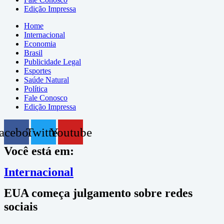
Edição Impressa
Home
Internacional
Economia
Brasil
Publicidade Legal
Esportes
Saúde Natural
Política
Fale Conosco
Edição Impressa
acebook
Twitter
Youtube
Você está em:
Internacional
EUA começa julgamento sobre redes
sociais