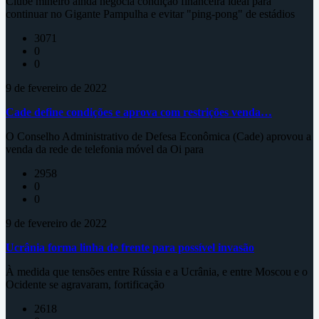
Clube mineiro ainda negocia condição financeira ideal para
continuar no Gigante Pampulha e evitar "ping-pong" de estádios
3071
0
0
9 de fevereiro de 2022
Cade define condições e aprova com restrições venda…
O Conselho Administrativo de Defesa Econômica (Cade) aprovou a
venda da rede de telefonia móvel da Oi para
2958
0
0
9 de fevereiro de 2022
Ucrânia forma linha de frente para possível invasão
À medida que tensões entre Rússia e a Ucrânia, e entre Moscou e o
Ocidente se agravaram, fortificação
2618