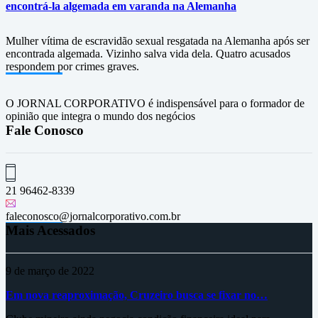
encontrá-la algemada em varanda na Alemanha
Mulher vítima de escravidão sexual resgatada na Alemanha após ser
encontrada algemada. Vizinho salva vida dela. Quatro acusados
respondem por crimes graves.
O JORNAL CORPORATIVO é indispensável para o formador de
opinião que integra o mundo dos negócios
Fale Conosco
21 96462-8339
faleconosco@jornalcorporativo.com.br
Mais Acessados
9 de março de 2022
Em nova reaproximação, Cruzeiro busca se fixar no…