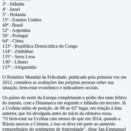
3º - Islândia
4º - Israel
5º - Holanda
15º - Estados Unidos
49ª - Brasil
52º - Argentina
56º - Portugal
64º - China
133º - República Democrática do Congo
134º - Zimbábue
135º - Serra Leoa
136º - Líbano
137º - Afeganistão
O Relatório Mundial da Felicidade, publicado pela primeira vez em
2012, considera as avaliações das próprias pessoas sobre sua
situação, bem-estar econômico e indicadores sociais.
Os países do norte da Europa completaram o pódio dos mais felizes
do mundo, com a Dinamarca em segundo e Islândia em terceiro. Já
a Ucrânia subiu de posição, de 98 ao 92º lugar, em relação à lista
anterior, que foi divulgada antes do início da ofensiva russa.
"O bem-estar na Ucrânia caiu menos do que em 2014, quando a
Rússia anexou a Crimeia, e isso se deve em parte ao aumento
extraordinário do sentimento de fraternidade", disse Jan-Emmanuel