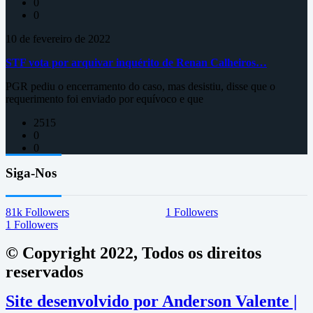
0
0
10 de fevereiro de 2022
STF vota por arquivar inquérito de Renan Calheiros…
PGR pediu o encerramento do caso, mas desistiu, disse que o
requerimento foi enviado por equívoco e que
2515
0
0
Siga-Nos
81k
Followers
1
Followers
1
Followers
© Copyright 2022, Todos os direitos
reservados
Site desenvolvido por Anderson Valente |