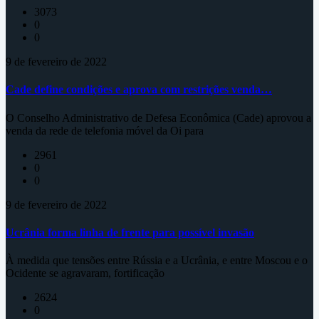
3073
0
0
9 de fevereiro de 2022
Cade define condições e aprova com restrições venda…
O Conselho Administrativo de Defesa Econômica (Cade) aprovou a
venda da rede de telefonia móvel da Oi para
2961
0
0
9 de fevereiro de 2022
Ucrânia forma linha de frente para possível invasão
À medida que tensões entre Rússia e a Ucrânia, e entre Moscou e o
Ocidente se agravaram, fortificação
2624
0