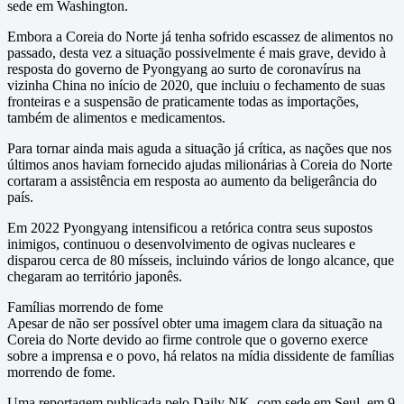
sede em Washington.
Embora a Coreia do Norte já tenha sofrido escassez de alimentos no
passado, desta vez a situação possivelmente é mais grave, devido à
resposta do governo de Pyongyang ao surto de coronavírus na
vizinha China no início de 2020, que incluiu o fechamento de suas
fronteiras e a suspensão de praticamente todas as importações,
também de alimentos e medicamentos.
Para tornar ainda mais aguda a situação já crítica, as nações que nos
últimos anos haviam fornecido ajudas milionárias à Coreia do Norte
cortaram a assistência em resposta ao aumento da beligerância do
país.
Em 2022 Pyongyang intensificou a retórica contra seus supostos
inimigos, continuou o desenvolvimento de ogivas nucleares e
disparou cerca de 80 mísseis, incluindo vários de longo alcance, que
chegaram ao território japonês.
Famílias morrendo de fome
Apesar de não ser possível obter uma imagem clara da situação na
Coreia do Norte devido ao firme controle que o governo exerce
sobre a imprensa e o povo, há relatos na mídia dissidente de famílias
morrendo de fome.
Uma reportagem publicada pelo Daily NK, com sede em Seul, em 9