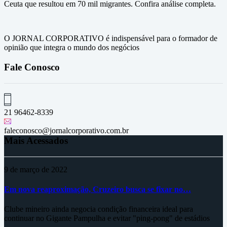
Ceuta que resultou em 70 mil migrantes. Confira análise completa.
O JORNAL CORPORATIVO é indispensável para o formador de
opinião que integra o mundo dos negócios
Fale Conosco
21 96462-8339
faleconosco@jornalcorporativo.com.br
Mais Acessados
9 de março de 2022
Em nova reaproximação, Cruzeiro busca se fixar no…
Clube mineiro ainda negocia condição financeira ideal para
continuar no Gigante Pampulha e evitar "ping-pong" de estádios