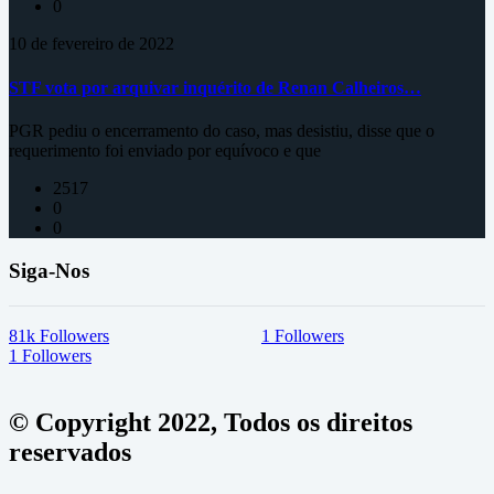
0
10 de fevereiro de 2022
STF vota por arquivar inquérito de Renan Calheiros…
PGR pediu o encerramento do caso, mas desistiu, disse que o
requerimento foi enviado por equívoco e que
2517
0
0
Siga-Nos
81k
Followers
1
Followers
1
Followers
© Copyright 2022, Todos os direitos
reservados