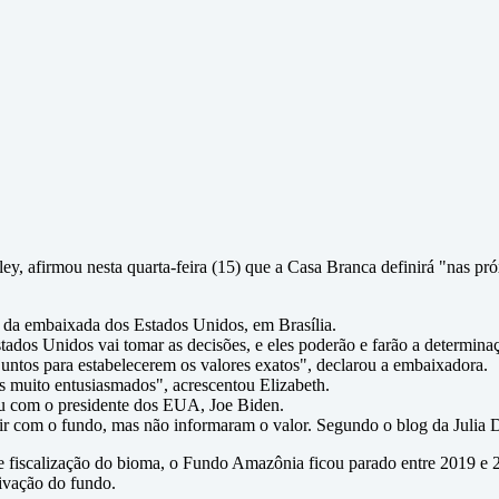
ey, afirmou nesta quarta-feira (15) que a Casa Branca definirá "nas p
e da embaixada dos Estados Unidos, em Brasília.
tados Unidos vai tomar as decisões, e eles poderão e farão a determina
juntos para estabelecerem os valores exatos", declarou a embaixadora.
 muito entusiasmados", acrescentou Elizabeth.
iu com o presidente dos EUA, Joe Biden.
r com o fundo, mas não informaram o valor. Segundo o blog da Julia D
 fiscalização do bioma, o Fundo Amazônia ficou parado entre 2019 e 2
tivação do fundo.