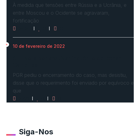
À medida que tensões entre Rússia e a Ucrânia, e
entre Moscou e o Ocidente se agravaram,
fortificação
2626
0
0
10 de fevereiro de 2022
STF vota por arquivar inquérito de Renan
Calheiros…
PGR pediu o encerramento do caso, mas desistiu,
disse que o requerimento foi enviado por equívoco e
que
2521
0
0
Siga-Nos