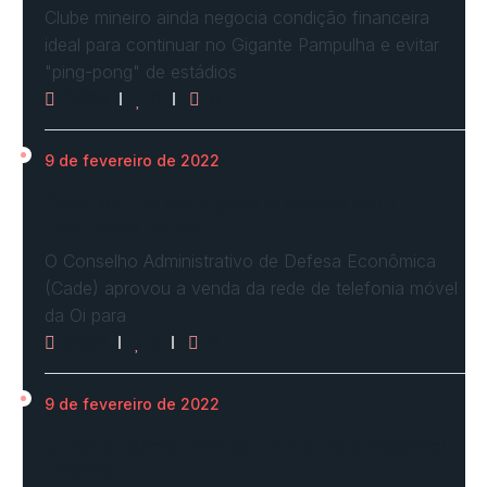
Clube mineiro ainda negocia condição financeira
ideal para continuar no Gigante Pampulha e evitar
"ping-pong" de estádios
3080
0
0
9 de fevereiro de 2022
Cade define condições e aprova com
restrições venda…
O Conselho Administrativo de Defesa Econômica
(Cade) aprovou a venda da rede de telefonia móvel
da Oi para
2966
0
0
9 de fevereiro de 2022
Ucrânia forma linha de frente para possível
invasão