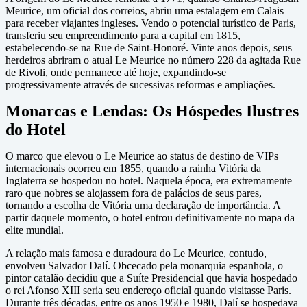
Meurice, um oficial dos correios, abriu uma estalagem em Calais
para receber viajantes ingleses. Vendo o potencial turístico de Paris,
transferiu seu empreendimento para a capital em 1815,
estabelecendo-se na Rue de Saint-Honoré. Vinte anos depois, seus
herdeiros abriram o atual Le Meurice no número 228 da agitada Rue
de Rivoli, onde permanece até hoje, expandindo-se
progressivamente através de sucessivas reformas e ampliações.
Monarcas e Lendas: Os Hóspedes Ilustres
do Hotel
O marco que elevou o Le Meurice ao status de destino de VIPs
internacionais ocorreu em 1855, quando a rainha Vitória da
Inglaterra se hospedou no hotel. Naquela época, era extremamente
raro que nobres se alojassem fora de palácios de seus pares,
tornando a escolha de Vitória uma declaração de importância. A
partir daquele momento, o hotel entrou definitivamente no mapa da
elite mundial.
A relação mais famosa e duradoura do Le Meurice, contudo,
envolveu Salvador Dalí. Obcecado pela monarquia espanhola, o
pintor catalão decidiu que a Suíte Presidencial que havia hospedado
o rei Afonso XIII seria seu endereço oficial quando visitasse Paris.
Durante três décadas, entre os anos 1950 e 1980, Dalí se hospedava