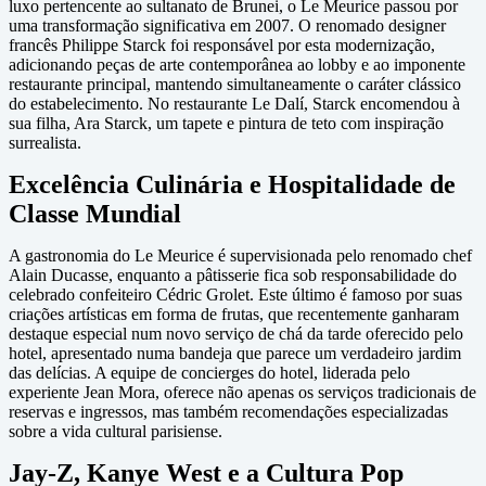
luxo pertencente ao sultanato de Brunei, o Le Meurice passou por
uma transformação significativa em 2007. O renomado designer
francês Philippe Starck foi responsável por esta modernização,
adicionando peças de arte contemporânea ao lobby e ao imponente
restaurante principal, mantendo simultaneamente o caráter clássico
do estabelecimento. No restaurante Le Dalí, Starck encomendou à
sua filha, Ara Starck, um tapete e pintura de teto com inspiração
surrealista.
Excelência Culinária e Hospitalidade de
Classe Mundial
A gastronomia do Le Meurice é supervisionada pelo renomado chef
Alain Ducasse, enquanto a pâtisserie fica sob responsabilidade do
celebrado confeiteiro Cédric Grolet. Este último é famoso por suas
criações artísticas em forma de frutas, que recentemente ganharam
destaque especial num novo serviço de chá da tarde oferecido pelo
hotel, apresentado numa bandeja que parece um verdadeiro jardim
das delícias. A equipe de concierges do hotel, liderada pelo
experiente Jean Mora, oferece não apenas os serviços tradicionais de
reservas e ingressos, mas também recomendações especializadas
sobre a vida cultural parisiense.
Jay-Z, Kanye West e a Cultura Pop