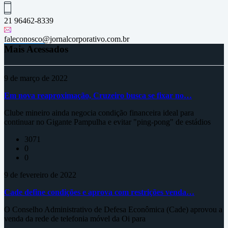
21 96462-8339
faleconosco@jornalcorporativo.com.br
Mais Acessados
9 de março de 2022
Em nova reaproximação, Cruzeiro busca se fixar no…
Clube mineiro ainda negocia condição financeira ideal para
continuar no Gigante Pampulha e evitar "ping-pong" de estádios
3071
0
0
9 de fevereiro de 2022
Cade define condições e aprova com restrições venda…
O Conselho Administrativo de Defesa Econômica (Cade) aprovou a
venda da rede de telefonia móvel da Oi para