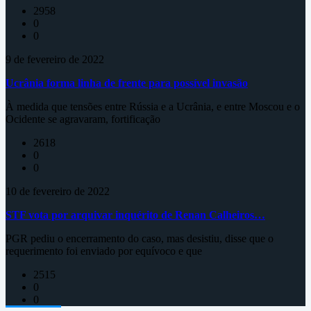
2958
0
0
9 de fevereiro de 2022
Ucrânia forma linha de frente para possível invasão
À medida que tensões entre Rússia e a Ucrânia, e entre Moscou e o
Ocidente se agravaram, fortificação
2618
0
0
10 de fevereiro de 2022
STF vota por arquivar inquérito de Renan Calheiros…
PGR pediu o encerramento do caso, mas desistiu, disse que o
requerimento foi enviado por equívoco e que
2515
0
0