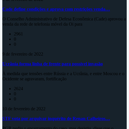
Cade define condições e aprova com restrições venda…
O Conselho Administrativo de Defesa Econômica (Cade) aprovou a
venda da rede de telefonia móvel da Oi para
2961
0
0
9 de fevereiro de 2022
Ucrânia forma linha de frente para possível invasão
À medida que tensões entre Rússia e a Ucrânia, e entre Moscou e o
Ocidente se agravaram, fortificação
2624
0
0
10 de fevereiro de 2022
STF vota por arquivar inquérito de Renan Calheiros…
PGR pediu o encerramento do caso, mas desistiu, disse que o