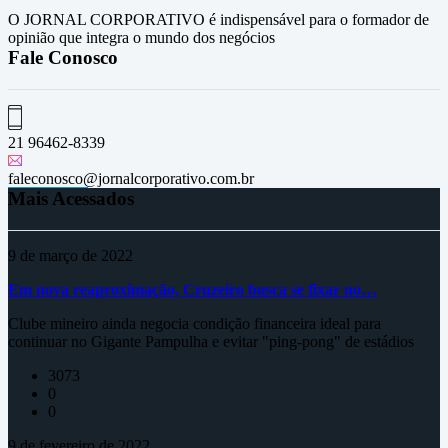
O JORNAL CORPORATIVO é indispensável para o formador de
opinião que integra o mundo dos negócios
Fale Conosco
21 96462-8339
faleconosco@jornalcorporativo.com.br
Mais Acessados
9 de março de 2022
Em nova reaproximação, Cruzeiro busca se fixar no…
Clube mineiro ainda negocia condição financeira ideal para
continuar no Gigante Pampulha e evitar "ping-pong" de estádios
3073
0
0
9 de fevereiro de 2022