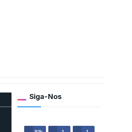
Siga-Nos
o…
81k
1
1