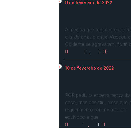
9 de fevereiro de 2022
Ucrânia forma linha de fre
para possível invasão
À medida que tensões entre Rú
e a Ucrânia, e entre Moscou e
Ocidente se agravaram, fortif
2625
0
0
10 de fevereiro de 2022
STF vota por arquivar inqu
de Renan Calheiros…
PGR pediu o encerramento do
caso, mas desistiu, disse que 
requerimento foi enviado por
equívoco e que
2519
0
0