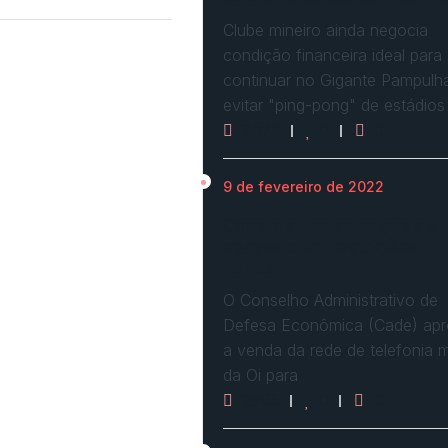
Clube mineiro ainda negocia
condição financeira ideal para
continuar no Gigante Pampulh
evitar "ping-pong" de estádios
3079
0
0
9 de fevereiro de 2022
Cade define condições e
aprova com restrições
venda…
O Conselho Administrativo de
Defesa Econômica (Cade) ap
a venda da rede de telefonia 
da Oi para
2965
0
0