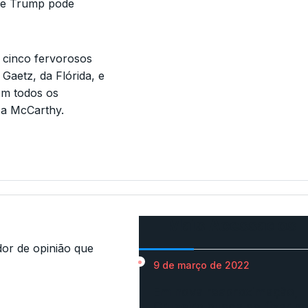
que Trump pode
cinco fervorosos
Gaetz, da Flórida, e
em todos os
 a McCarthy.
Mais Acessados
r de opinião que
9 de março de 2022
Em nova reaproximação,
Cruzeiro busca se fixar n