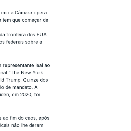
 como a Câmara opera
ia tem que começar de
 da fronteira dos EUA
os federais sobre a
 representante leal ao
ornal “The New York
ald Trump. Quinze dos
eio de mandato. A
iden, em 2020, foi
e ao fim do caos, após
dicais não lhe deram