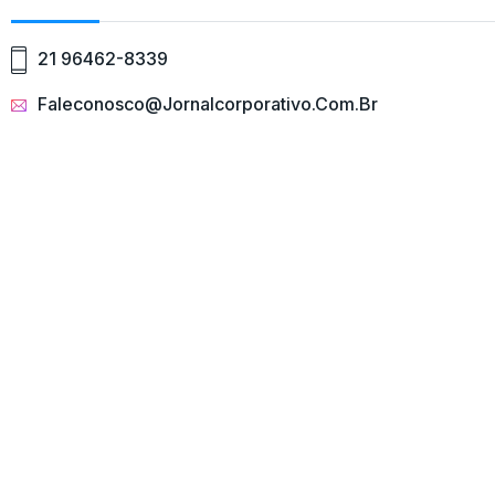
21 96462-8339
Faleconosco@jornalcorporativo.com.br