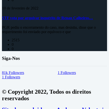
10 de fevereiro de 2022
STF vota por arquivar inquérito de Renan Calheiros…
PGR pediu o encerramento do caso, mas desistiu, disse que o
requerimento foi enviado por equívoco e que
2515
0
0
Siga-Nos
81k
Followers
1
Followers
1
Followers
© Copyright 2022, Todos os direitos
reservados