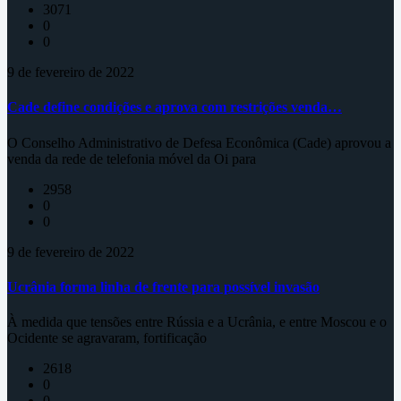
3071
0
0
9 de fevereiro de 2022
Cade define condições e aprova com restrições venda…
O Conselho Administrativo de Defesa Econômica (Cade) aprovou a
venda da rede de telefonia móvel da Oi para
2958
0
0
9 de fevereiro de 2022
Ucrânia forma linha de frente para possível invasão
À medida que tensões entre Rússia e a Ucrânia, e entre Moscou e o
Ocidente se agravaram, fortificação
2618
0
0