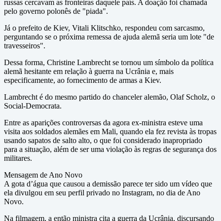
russas cercavam as fronteiras daquele país. A doação foi chamada
pelo governo polonês de "piada".
Já o prefeito de Kiev, Vitali Klitschko, respondeu com sarcasmo,
perguntando se o próxima remessa de ajuda alemã seria um lote "de
travesseiros".
Dessa forma, Christine Lambrecht se tornou um símbolo da política
alemã hesitante em relação à guerra na Ucrânia e, mais
especificamente, ao fornecimento de armas a Kiev.
Lambrecht é do mesmo partido do chanceler alemão, Olaf Scholz, o
Social-Democrata.
Entre as aparições controversas da agora ex-ministra esteve uma
visita aos soldados alemães em Mali, quando ela fez revista às tropas
usando sapatos de salto alto, o que foi considerado inapropriado
para a situação, além de ser uma violação às regras de segurança dos
militares.
Mensagem de Ano Novo
A gota d’água que causou a demissão parece ter sido um vídeo que
ela divulgou em seu perfil privado no Instagram, no dia de Ano
Novo.
Na filmagem, a então ministra cita a guerra da Ucrânia, discursando