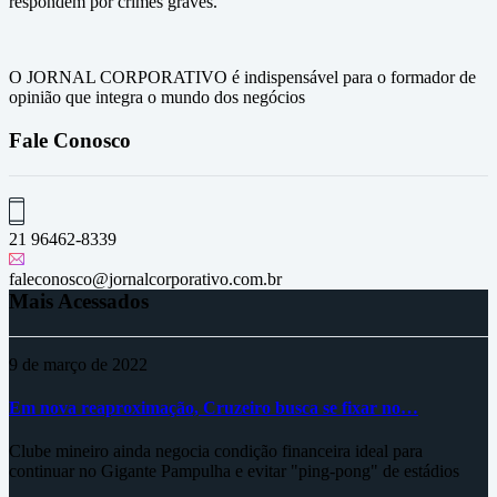
respondem por crimes graves.
O JORNAL CORPORATIVO é indispensável para o formador de
opinião que integra o mundo dos negócios
Fale Conosco
21 96462-8339
faleconosco@jornalcorporativo.com.br
Mais Acessados
9 de março de 2022
Em nova reaproximação, Cruzeiro busca se fixar no…
Clube mineiro ainda negocia condição financeira ideal para
continuar no Gigante Pampulha e evitar "ping-pong" de estádios