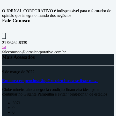
O JORNAL CORPORATIVO é indispensável para o formador de
opinião que integra o mundo dos negócios
Fale Conosco
21 96462-8339
faleconosco@jornalcorporativo.com.br
Mais Acessados
9 de março de 2022
Em nova reaproximação, Cruzeiro busca se fixar no…
Clube mineiro ainda negocia condição financeira ideal para
continuar no Gigante Pampulha e evitar "ping-pong" de estádios
3071
0
0