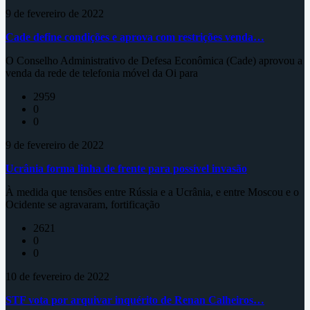
9 de fevereiro de 2022
Cade define condições e aprova com restrições venda…
O Conselho Administrativo de Defesa Econômica (Cade) aprovou a
venda da rede de telefonia móvel da Oi para
2959
0
0
9 de fevereiro de 2022
Ucrânia forma linha de frente para possível invasão
À medida que tensões entre Rússia e a Ucrânia, e entre Moscou e o
Ocidente se agravaram, fortificação
2621
0
0
10 de fevereiro de 2022
STF vota por arquivar inquérito de Renan Calheiros…