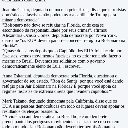
Joaquin Castro, deputado democrata pelo Texas, disse que terroristas
domésticos e fascistas não podem usar a cartilha de Trump para
minar a democracia".
"Bolsonaro não deve se refugiar na Flórida, onde está se
escondendo da responsabilidade por seus crimes", afirmou.
Alexandria Ocasio-Cortez, deputada democrata por Nova York,
disse que "os EUA devem parar de conceder refúgio a Bolsonaro na
Flórida".
"Quase dois anos depois que o Capitólio dos EUA foi atacado por
fascistas, vemos movimentos fascistas no exterior tentando fazer o
mesmo no Brasil. Devemos ser solidários com o governo
democraticamente eleito de Lula", escreveu.
Anna Eskamani, deputada democrata pela Flórida, questionou o
governador de seu estado. "Ron de Santis, por que você está dando
refúgio para Jair Bolsonaro na Flórida? É porque você apoia os
regimes fascistas de extrema direita que invadem capitólios?"
Mark Takano, deputado democrata pela Califórnia, disse que os
EUA e as pessoas democráticas em todo os lugares devem apoiar os
resultados da eleição brasileira.
"A violência antidemocrática no Brasil hoje é um lembrete
preocupante dos perigosos movimentos fascistas que crescem em
todo o mundo. Jair Bolsonaro não deveria ter permissão para se