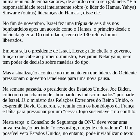
numa reunião de embaixadores, de acordo com o seu gabinete. "E a
responsabilidade recai inteiramente sobre (o líder do Hamas, Yahya)
Sinwar e (outras) lideranças do Hamas", disse ele.
No fim de novembro, Israel fez uma trégua de seis dias nos
bombardeios após um acordo como o Hamas, o primeiro desde o
início da guerra. Do outro lado, cerca de 130 reféns foram
libertados.
Embora seja o presidente de Israel, Herzog não chefia o governo,
função que cabe ao primeiro-ministro, Benjamin Netanyahu, nem
tem poder de decisão sobre matérias do tipo.
Mas a sinalização acontece no momento em que líderes do Ocidente
pressionam o governo israelense para uma nova pausa.
Na semana passada, o presidente dos Estados Unidos, Joe Biden,
criticou o que chamou de "bombardeios indiscriminados" por parte
de Israel. Já o ministro das Relações Exteriores do Reino Unido, o
ex-premiê David Cameron, se reuniu com os homólogos da França
e Itália para pressionar por um "cessar-fogo sustentável" no conflito.
Nesta terça, o Conselho de Segurança da ONU deve votar uma
nova resolução pedindo "o cessar-fogo urgente e duradouro". Um
possível veto Estados Unidos, no entanto, pode inviabilizar o texto.