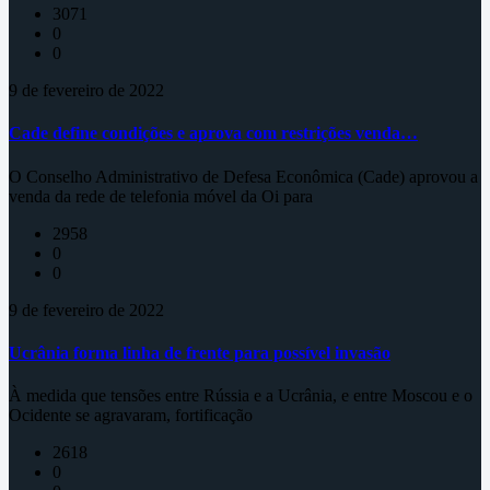
3071
0
0
9 de fevereiro de 2022
Cade define condições e aprova com restrições venda…
O Conselho Administrativo de Defesa Econômica (Cade) aprovou a
venda da rede de telefonia móvel da Oi para
2958
0
0
9 de fevereiro de 2022
Ucrânia forma linha de frente para possível invasão
À medida que tensões entre Rússia e a Ucrânia, e entre Moscou e o
Ocidente se agravaram, fortificação
2618
0