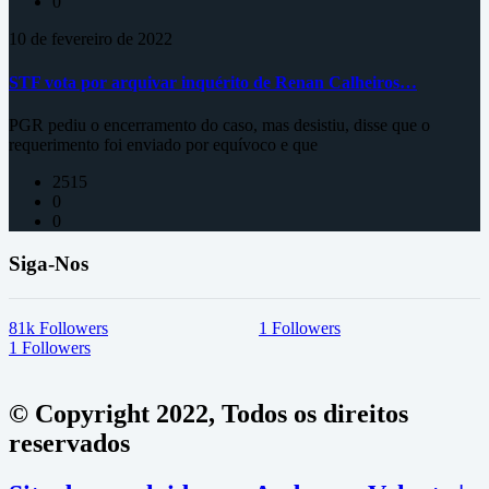
0
10 de fevereiro de 2022
STF vota por arquivar inquérito de Renan Calheiros…
PGR pediu o encerramento do caso, mas desistiu, disse que o
requerimento foi enviado por equívoco e que
2515
0
0
Siga-Nos
81k
Followers
1
Followers
1
Followers
© Copyright 2022, Todos os direitos
reservados