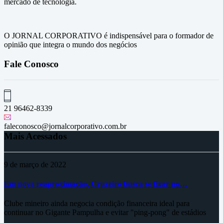
mercado de tecnologia.
O JORNAL CORPORATIVO é indispensável para o formador de
opinião que integra o mundo dos negócios
Fale Conosco
21 96462-8339
faleconosco@jornalcorporativo.com.br
Mais Acessados
9 de março de 2022
Em nova reaproximação, Cruzeiro busca se fixar no…
Clube mineiro ainda negocia condição financeira ideal para
continuar no Gigante Pampulha e evitar "ping-pong" de estádios