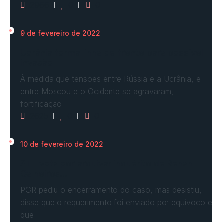
2966
0
0
9 de fevereiro de 2022
Ucrânia forma linha de frente para possível
invasão
À medida que tensões entre Rússia e a Ucrânia, e
entre Moscou e o Ocidente se agravaram,
fortificação
2625
0
0
10 de fevereiro de 2022
STF vota por arquivar inquérito de Renan
Calheiros…
PGR pediu o encerramento do caso, mas desistiu,
disse que o requerimento foi enviado por equívoco e
que