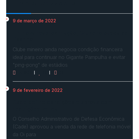
Mais Acessados
9 de março de 2022
Em nova reaproximação, Cruzeiro busca se
fixar no…
Clube mineiro ainda negocia condição financeira
ideal para continuar no Gigante Pampulha e evitar
"ping-pong" de estádios
3080
0
0
9 de fevereiro de 2022
Cade define condições e aprova com
restrições venda…
O Conselho Administrativo de Defesa Econômica
(Cade) aprovou a venda da rede de telefonia móvel
da Oi para