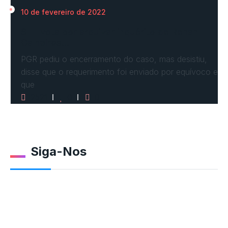
10 de fevereiro de 2022
STF vota por arquivar inquérito de Renan
Calheiros…
PGR pediu o encerramento do caso, mas desistiu,
disse que o requerimento foi enviado por equívoco e
que
2521
0
0
Siga-Nos