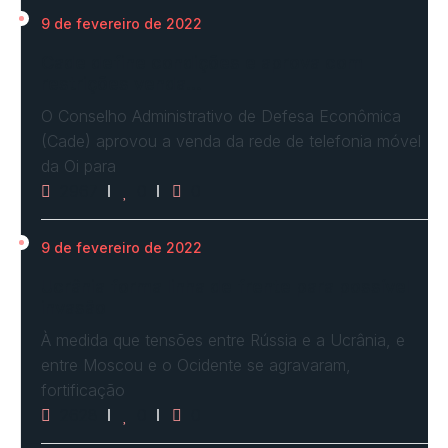
9 de fevereiro de 2022
Cade define condições e aprova com
restrições venda…
O Conselho Administrativo de Defesa Econômica
(Cade) aprovou a venda da rede de telefonia móvel
da Oi para
2967
0
0
9 de fevereiro de 2022
Ucrânia forma linha de frente para possível
invasão
À medida que tensões entre Rússia e a Ucrânia, e
entre Moscou e o Ocidente se agravaram,
fortificação
2628
0
0