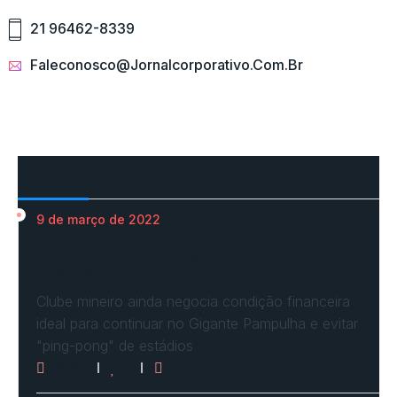
21 96462-8339
Faleconosco@jornalcorporativo.com.br
Mais Acessados
9 de março de 2022
Em nova reaproximação, Cruzeiro busca se
fixar no…
Clube mineiro ainda negocia condição financeira
ideal para continuar no Gigante Pampulha e evitar
"ping-pong" de estádios
3080
0
0