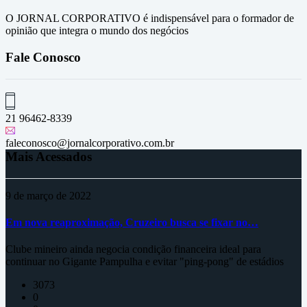
O JORNAL CORPORATIVO é indispensável para o formador de
opinião que integra o mundo dos negócios
Fale Conosco
21 96462-8339
faleconosco@jornalcorporativo.com.br
Mais Acessados
9 de março de 2022
Em nova reaproximação, Cruzeiro busca se fixar no…
Clube mineiro ainda negocia condição financeira ideal para
continuar no Gigante Pampulha e evitar "ping-pong" de estádios
3073
0