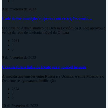
0
9 de fevereiro de 2022
Cade define condições e aprova com restrições venda…
O Conselho Administrativo de Defesa Econômica (Cade) aprovou a
venda da rede de telefonia móvel da Oi para
2961
0
0
9 de fevereiro de 2022
Ucrânia forma linha de frente para possível invasão
À medida que tensões entre Rússia e a Ucrânia, e entre Moscou e o
Ocidente se agravaram, fortificação
2624
0
0
10 de fevereiro de 2022