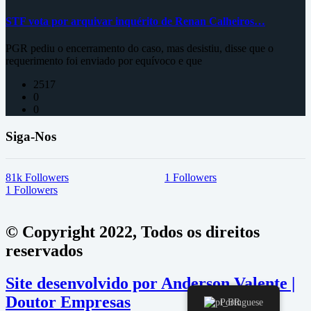
STF vota por arquivar inquérito de Renan Calheiros…
PGR pediu o encerramento do caso, mas desistiu, disse que o
requerimento foi enviado por equívoco e que
2517
0
0
Siga-Nos
81k
Followers
1
Followers
1
Followers
© Copyright 2022, Todos os direitos
reservados
Site desenvolvido por Anderson Valente |
Doutor Empresas
Portuguese