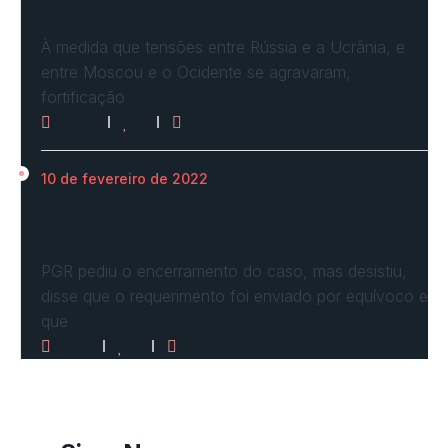
invasão
À medida que tensões entre Rússia e a Ucrânia, e
entre Moscou e o Ocidente se agravaram,
fortificação
2624
0
0
10 de fevereiro de 2022
STF vota por arquivar inquérito de Renan
Calheiros…
PGR pediu o encerramento do caso, mas desistiu,
disse que o requerimento foi enviado por equívoco e
que
2517
0
0