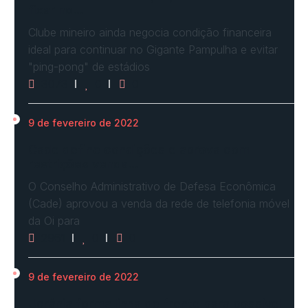
fixar no…
Clube mineiro ainda negocia condição financeira
ideal para continuar no Gigante Pampulha e evitar
"ping-pong" de estádios
3073
0
0
9 de fevereiro de 2022
Cade define condições e aprova com
restrições venda…
O Conselho Administrativo de Defesa Econômica
(Cade) aprovou a venda da rede de telefonia móvel
da Oi para
2961
0
0
9 de fevereiro de 2022
Ucrânia forma linha de frente para possível