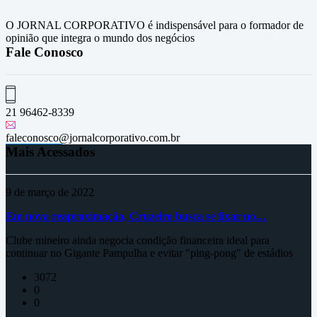
O JORNAL CORPORATIVO é indispensável para o formador de
opinião que integra o mundo dos negócios
Fale Conosco
21 96462-8339
faleconosco@jornalcorporativo.com.br
Mais Acessados
9 de março de 2022
Em nova reaproximação, Cruzeiro busca se fixar no…
Clube mineiro ainda negocia condição financeira ideal para
continuar no Gigante Pampulha e evitar "ping-pong" de estádios
3072
0
0