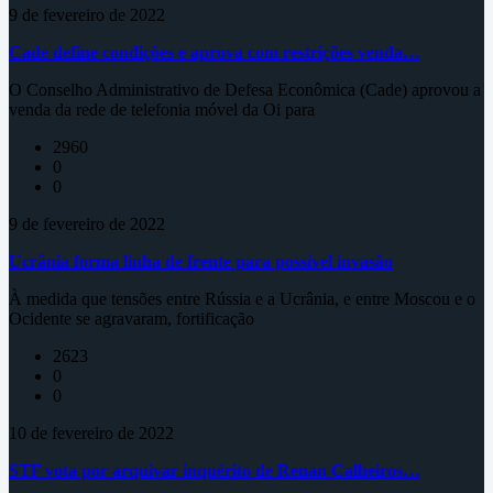
9 de fevereiro de 2022
Cade define condições e aprova com restrições venda…
O Conselho Administrativo de Defesa Econômica (Cade) aprovou a
venda da rede de telefonia móvel da Oi para
2960
0
0
9 de fevereiro de 2022
Ucrânia forma linha de frente para possível invasão
À medida que tensões entre Rússia e a Ucrânia, e entre Moscou e o
Ocidente se agravaram, fortificação
2623
0
0
10 de fevereiro de 2022
STF vota por arquivar inquérito de Renan Calheiros…