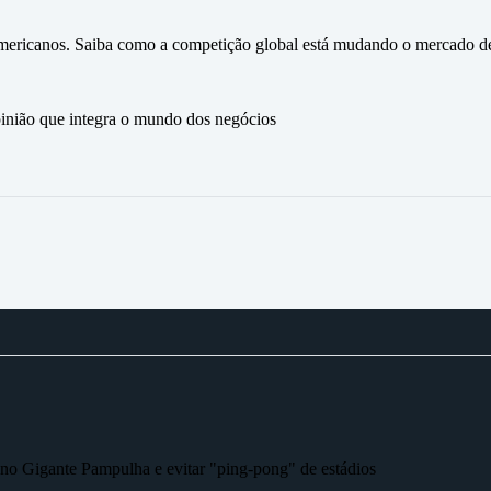
s americanos. Saiba como a competição global está mudando o mercado de
ão que integra o mundo dos negócios
r no Gigante Pampulha e evitar "ping-pong" de estádios