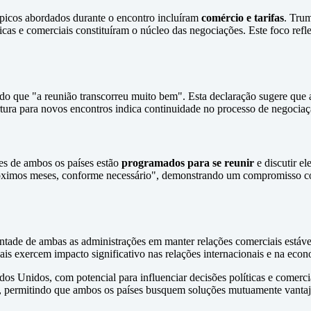
ópicos abordados durante o encontro incluíram
comércio e tarifas
. Trum
icas e comerciais constituíram o núcleo das negociações. Este foco refl
ndo que "a reunião transcorreu muito bem". Esta declaração sugere que
ertura para novos encontros indica continuidade no processo de negociaç
s de ambos os países estão
programados para se reunir
e discutir e
róximos meses, conforme necessário", demonstrando um compromisso co
ade de ambas as administrações em manter relações comerciais estáveis
iais exercem impacto significativo nas relações internacionais e na eco
os Unidos, com potencial para influenciar decisões políticas e comerc
, permitindo que ambos os países busquem soluções mutuamente vantaj