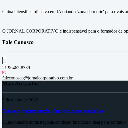
China intensifica ofensiva em IA criando 'zona da morte' para rivai
O JORNAL CORPORATIVO é indispensável para o formador de opini
Fale Conosco
21 96462-8339
faleconosco@jornalcorporativo.com.br
Mais Acessados
9 de março de 2022
Em nova reaproximação, Cruzeiro busca se fixar no…
Clube mineiro ainda negocia condição financeira ideal para continua