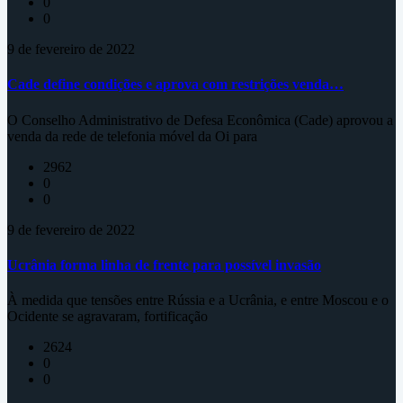
0
0
9 de fevereiro de 2022
Cade define condições e aprova com restrições venda…
O Conselho Administrativo de Defesa Econômica (Cade) aprovou a
venda da rede de telefonia móvel da Oi para
2962
0
0
9 de fevereiro de 2022
Ucrânia forma linha de frente para possível invasão
À medida que tensões entre Rússia e a Ucrânia, e entre Moscou e o
Ocidente se agravaram, fortificação
2624
0
0