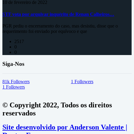
10 de fevereiro de 2022
STF vota por arquivar inquérito de Renan Calheiros…
PGR pediu o encerramento do caso, mas desistiu, disse que o
requerimento foi enviado por equívoco e que
2517
0
0
Siga-Nos
81k
Followers
1
Followers
1
Followers
© Copyright 2022, Todos os direitos
reservados
Site desenvolvido por Anderson Valente |