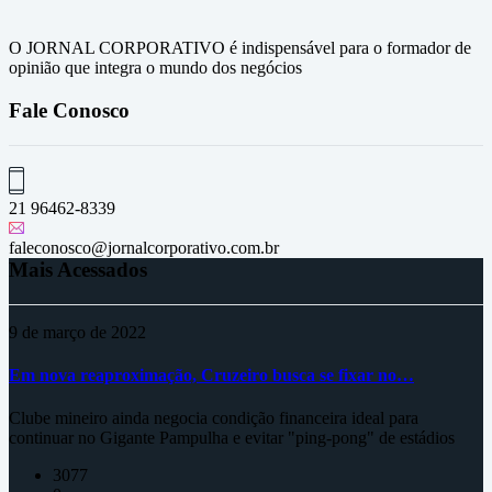
O JORNAL CORPORATIVO é indispensável para o formador de
opinião que integra o mundo dos negócios
Fale Conosco
21 96462-8339
faleconosco@jornalcorporativo.com.br
Mais Acessados
9 de março de 2022
Em nova reaproximação, Cruzeiro busca se fixar no…
Clube mineiro ainda negocia condição financeira ideal para
continuar no Gigante Pampulha e evitar "ping-pong" de estádios
3077