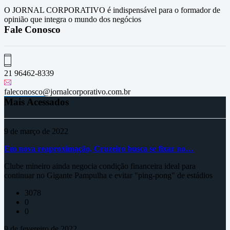
O JORNAL CORPORATIVO é indispensável para o formador de
opinião que integra o mundo dos negócios
Fale Conosco
21 96462-8339
faleconosco@jornalcorporativo.com.br
Mais Acessados
9 de março de 2022
Em nova reaproximação, Cruzeiro busca se fixar no…
Clube mineiro ainda negocia condição financeira ideal para
continuar no Gigante Pampulha e evitar "ping-pong" de estádios
3078
0
0
9 de fevereiro de 2022