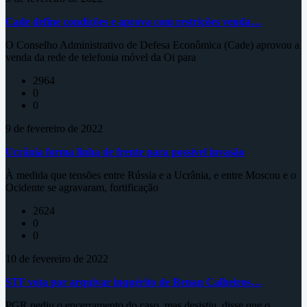
Cade define condições e aprova com restrições venda…
O Conselho Administrativo de Defesa Econômica (Cade) aprovou a
venda da rede de telefonia móvel da Oi para
2964
0
0
9 de fevereiro de 2022
Ucrânia forma linha de frente para possível invasão
À medida que tensões entre Rússia e a Ucrânia, e entre Moscou e o
Ocidente se agravaram, fortificação
2624
0
0
10 de fevereiro de 2022
STF vota por arquivar inquérito de Renan Calheiros…
PGR pediu o encerramento do caso, mas desistiu, disse que o