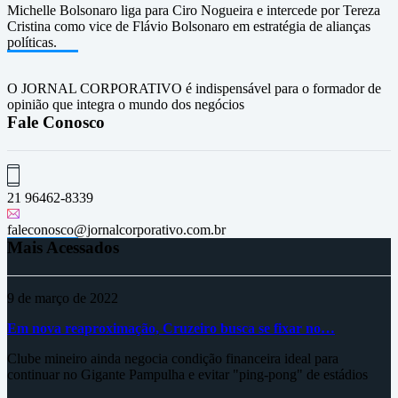
Michelle Bolsonaro liga para Ciro Nogueira e intercede por Tereza
Cristina como vice de Flávio Bolsonaro em estratégia de alianças
políticas.
O JORNAL CORPORATIVO é indispensável para o formador de
opinião que integra o mundo dos negócios
Fale Conosco
21 96462-8339
faleconosco@jornalcorporativo.com.br
Mais Acessados
9 de março de 2022
Em nova reaproximação, Cruzeiro busca se fixar no…
Clube mineiro ainda negocia condição financeira ideal para
continuar no Gigante Pampulha e evitar "ping-pong" de estádios