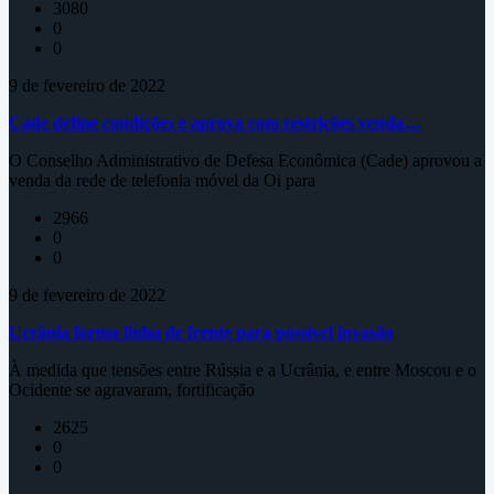
3080
0
0
9 de fevereiro de 2022
Cade define condições e aprova com restrições venda…
O Conselho Administrativo de Defesa Econômica (Cade) aprovou a
venda da rede de telefonia móvel da Oi para
2966
0
0
9 de fevereiro de 2022
Ucrânia forma linha de frente para possível invasão
À medida que tensões entre Rússia e a Ucrânia, e entre Moscou e o
Ocidente se agravaram, fortificação
2625
0
0