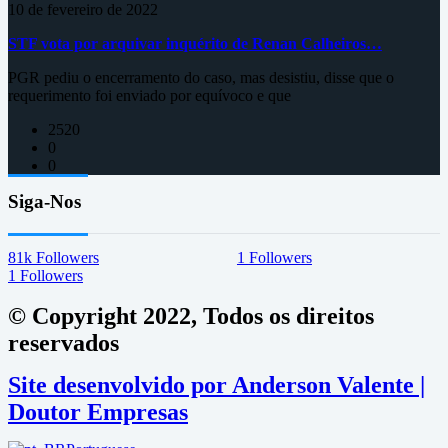
10 de fevereiro de 2022
STF vota por arquivar inquérito de Renan Calheiros…
PGR pediu o encerramento do caso, mas desistiu, disse que o
requerimento foi enviado por equívoco e que
2520
0
0
Siga-Nos
81k
Followers
1
Followers
1
Followers
© Copyright 2022, Todos os direitos
reservados
Site desenvolvido por Anderson Valente |
Doutor Empresas