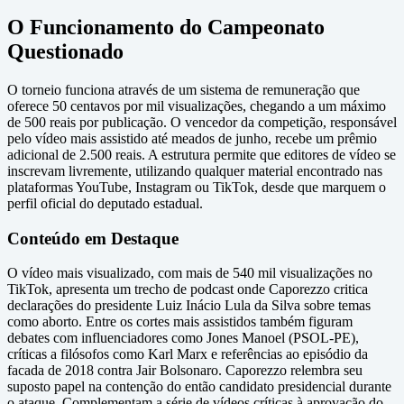
O Funcionamento do Campeonato
Questionado
O torneio funciona através de um sistema de remuneração que
oferece 50 centavos por mil visualizações, chegando a um máximo
de 500 reais por publicação. O vencedor da competição, responsável
pelo vídeo mais assistido até meados de junho, recebe um prêmio
adicional de 2.500 reais. A estrutura permite que editores de vídeo se
inscrevam livremente, utilizando qualquer material encontrado nas
plataformas YouTube, Instagram ou TikTok, desde que marquem o
perfil oficial do deputado estadual.
Conteúdo em Destaque
O vídeo mais visualizado, com mais de 540 mil visualizações no
TikTok, apresenta um trecho de podcast onde Caporezzo critica
declarações do presidente Luiz Inácio Lula da Silva sobre temas
como aborto. Entre os cortes mais assistidos também figuram
debates com influenciadores como Jones Manoel (PSOL-PE),
críticas a filósofos como Karl Marx e referências ao episódio da
facada de 2018 contra Jair Bolsonaro. Caporezzo relembra seu
suposto papel na contenção do então candidato presidencial durante
o ataque. Complementam a série de vídeos críticas à aprovação do