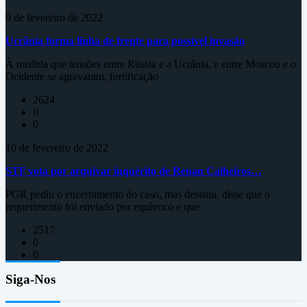
9 de fevereiro de 2022
Ucrânia forma linha de frente para possível invasão
À medida que tensões entre Rússia e a Ucrânia, e entre Moscou e o
Ocidente se agravaram, fortificação
2624
0
0
10 de fevereiro de 2022
STF vota por arquivar inquérito de Renan Calheiros…
PGR pediu o encerramento do caso, mas desistiu, disse que o
requerimento foi enviado por equívoco e que
2517
0
0
Siga-Nos