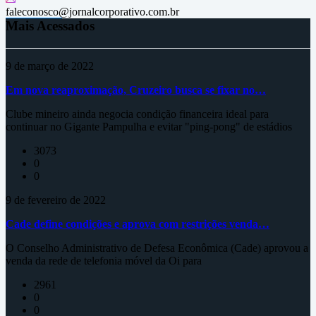
faleconosco@jornalcorporativo.com.br
Mais Acessados
9 de março de 2022
Em nova reaproximação, Cruzeiro busca se fixar no…
Clube mineiro ainda negocia condição financeira ideal para
continuar no Gigante Pampulha e evitar "ping-pong" de estádios
3073
0
0
9 de fevereiro de 2022
Cade define condições e aprova com restrições venda…
O Conselho Administrativo de Defesa Econômica (Cade) aprovou a
venda da rede de telefonia móvel da Oi para
2961
0
0