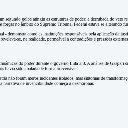
um segundo golpe atingiu as estruturas de poder: a derrubada do veto re
 de forças no âmbito do Supremo Tribunal Federal estava se alterando 
al - demonstra como as instituições responsáveis pela aplicação da jus
evelava-se, na realidade, permeável a contradições e pressões externas
dinâmicas do poder durante o governo Lula 3.0. A análise de Gaspari s
ís havia sido abalada de forma irreversível.
tria não foram meros incidentes isolados, mas sintomas de transformaçõ
 a narrativa de invencibilidade começa a desmoronar.