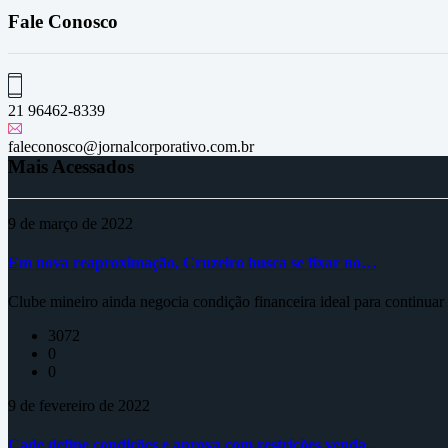
Fale Conosco
21 96462-8339
faleconosco@jornalcorporativo.com.br
Mais Acessados
9 de março de 2022
Em nova reaproximação, Cruzeiro busca se fixar no…
Clube mineiro ainda negocia condição financeira ideal para continua
3072
0
0
9 de fevereiro de 2022
Cade define condições e aprova com restrições venda…