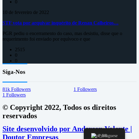
0
10 de fevereiro de 2022
STF vota por arquivar inquérito de Renan Calheiros…
PGR pediu o encerramento do caso, mas desistiu, disse que o
requerimento foi enviado por equívoco e que
2515
0
0
Siga-Nos
81k
Followers
1
Followers
1
Followers
© Copyright 2022, Todos os direitos
reservados
Site desenvolvido por Anderson Valente |
Doutor Empresas
Portuguese