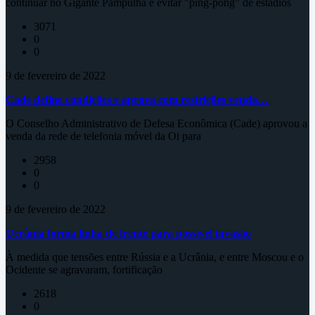
continuar no Gigante Pampulha e evitar "ping-pong" de estádios
3071
0
0
9 de fevereiro de 2022
Cade define condições e aprova com restrições venda…
O Conselho Administrativo de Defesa Econômica (Cade) aprovou a
venda da rede de telefonia móvel da Oi para
2958
0
0
9 de fevereiro de 2022
Ucrânia forma linha de frente para possível invasão
À medida que tensões entre Rússia e a Ucrânia, e entre Moscou e o
Ocidente se agravaram, fortificação
2618
0