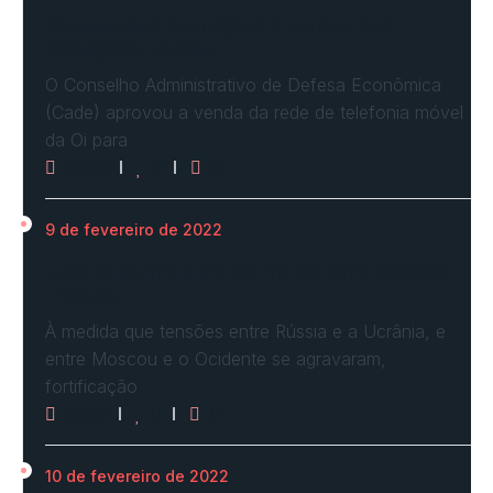
Cade define condições e aprova com
restrições venda…
O Conselho Administrativo de Defesa Econômica
(Cade) aprovou a venda da rede de telefonia móvel
da Oi para
2966
0
0
9 de fevereiro de 2022
Ucrânia forma linha de frente para possível
invasão
À medida que tensões entre Rússia e a Ucrânia, e
entre Moscou e o Ocidente se agravaram,
fortificação
2626
0
0
10 de fevereiro de 2022