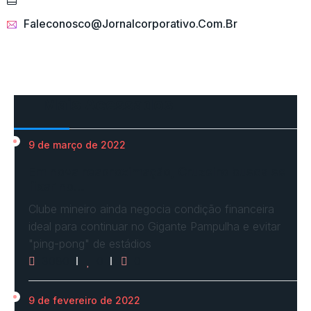
Faleconosco@jornalcorporativo.com.br
Mais Acessados
9 de março de 2022
Em nova reaproximação, Cruzeiro busca se
fixar no…
Clube mineiro ainda negocia condição financeira
ideal para continuar no Gigante Pampulha e evitar
"ping-pong" de estádios
3080
0
0
9 de fevereiro de 2022