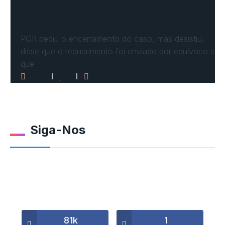
STF vota por arquivar inquérito de Renan
Calheiros…
PGR pediu o encerramento do caso, mas desistiu,
disse que o requerimento foi enviado por equívoco e
que
2521
0
0
Siga-Nos
81k
1