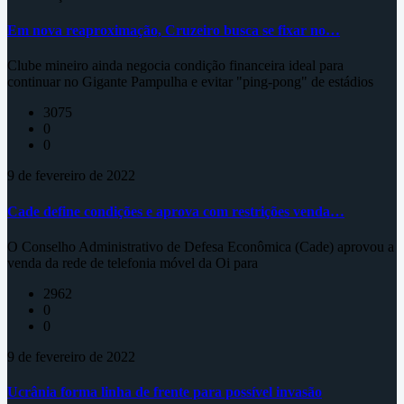
Em nova reaproximação, Cruzeiro busca se fixar no…
Clube mineiro ainda negocia condição financeira ideal para
continuar no Gigante Pampulha e evitar "ping-pong" de estádios
3075
0
0
9 de fevereiro de 2022
Cade define condições e aprova com restrições venda…
O Conselho Administrativo de Defesa Econômica (Cade) aprovou a
venda da rede de telefonia móvel da Oi para
2962
0
0
9 de fevereiro de 2022
Ucrânia forma linha de frente para possível invasão