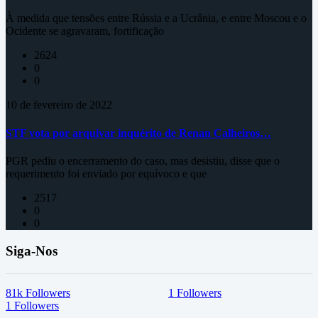
À medida que tensões entre Rússia e a Ucrânia, e entre Moscou e o
Ocidente se agravaram, fortificação
2624
0
0
10 de fevereiro de 2022
STF vota por arquivar inquérito de Renan Calheiros…
PGR pediu o encerramento do caso, mas desistiu, disse que o
requerimento foi enviado por equívoco e que
2517
0
0
Siga-Nos
81k
Followers
1
Followers
1
Followers