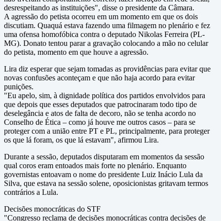
desrespeitando as instituições", disse o presidente da Câmara.
A agressão do petista ocorreu em um momento em que os dois
discutiam. Quaquá estava fazendo uma filmagem no plenário e fez
uma ofensa homofóbica contra o deputado Nikolas Ferreira (PL-
MG). Donato tentou parar a gravação colocando a mão no celular
do petista, momento em que houve a agressão.
Lira diz esperar que sejam tomadas as providências para evitar que
novas confusões aconteçam e que não haja acordo para evitar
punições.
"Eu apelo, sim, à dignidade política dos partidos envolvidos para
que depois que esses deputados que patrocinaram todo tipo de
deselegância e atos de falta de decoro, não se tenha acordo no
Conselho de Ética – como já houve me outros casos – para se
proteger com a união entre PT e PL, principalmente, para proteger
os que lá foram, os que lá estavam", afirmou Lira.
Durante a sessão, deputados disputaram em momentos da sessão
qual coros eram entoados mais forte no plenário. Enquanto
governistas entoavam o nome do presidente Luiz Inácio Lula da
Silva, que estava na sessão solene, oposicionistas gritavam termos
contrários a Lula.
Decisões monocráticas do STF
"Congresso reclama de decisões monocráticas contra decisões de