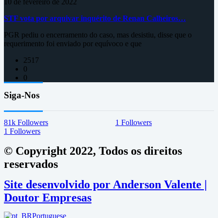
10 de fevereiro de 2022
STF vota por arquivar inquérito de Renan Calheiros…
PGR pediu o encerramento do caso, mas desistiu, disse que o
requerimento foi enviado por equívoco e que
2517
0
0
Siga-Nos
81k
Followers
1
Followers
1
Followers
© Copyright 2022, Todos os direitos
reservados
Site desenvolvido por Anderson Valente |
Doutor Empresas
Portuguese