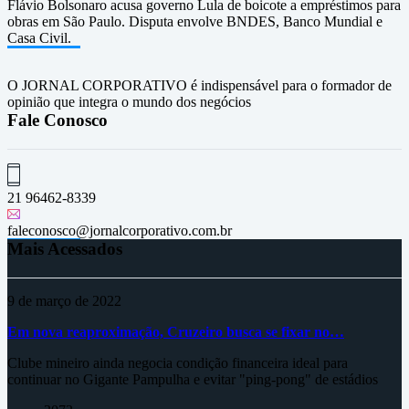
Flávio Bolsonaro acusa governo Lula de boicote a empréstimos para
obras em São Paulo. Disputa envolve BNDES, Banco Mundial e
Casa Civil.
O JORNAL CORPORATIVO é indispensável para o formador de
opinião que integra o mundo dos negócios
Fale Conosco
21 96462-8339
faleconosco@jornalcorporativo.com.br
Mais Acessados
9 de março de 2022
Em nova reaproximação, Cruzeiro busca se fixar no…
Clube mineiro ainda negocia condição financeira ideal para
continuar no Gigante Pampulha e evitar "ping-pong" de estádios