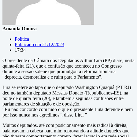
Amanda Omura
Política
Publicado em
21/12/2023
17:34
O presidente da Câmara dos Deputados Arthur Lira (PP) disse, nesta
quinta-feira (21), que a confusão que aconteceu no Congresso
durante a sessão solene que promulgou a reforma tributária
"deprecia, desmoraliza e é ruim para o Parlamento".
Lira se refere ao tapa que o deputado Washington Quaquá (PT-RJ)
deu no também deputado Messias Donato (Republicanos-ES), na
noite de quarta-feira (20), e também a seguidas confusões entre
parlamentares de situação e de oposição.
“Eu não concordo com tudo o que o presidente Lula defende e nem
por isso nunca nos agredimos”, disse Lira. "
Muitos deputados, até com posicionamento mais radical à direita,
balançavam a cabeça para mim reprovando a atitude daqueles que
não tiveram comportamento correto, fazer lacração em rede social,