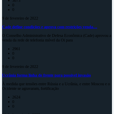
3073
0
0
9 de fevereiro de 2022
Cade define condições e aprova com restrições venda…
O Conselho Administrativo de Defesa Econômica (Cade) aprovou a
venda da rede de telefonia móvel da Oi para
2961
0
0
9 de fevereiro de 2022
Ucrânia forma linha de frente para possível invasão
À medida que tensões entre Rússia e a Ucrânia, e entre Moscou e o
Ocidente se agravaram, fortificação
2624
0
0