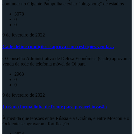
continuar no Gigante Pampulha e evitar "ping-pong" de estádios
3078
0
0
9 de fevereiro de 2022
Cade define condições e aprova com restrições venda…
O Conselho Administrativo de Defesa Econômica (Cade) aprovou a
venda da rede de telefonia móvel da Oi para
2963
0
0
9 de fevereiro de 2022
Ucrânia forma linha de frente para possível invasão
À medida que tensões entre Rússia e a Ucrânia, e entre Moscou e o
Ocidente se agravaram, fortificação
2624