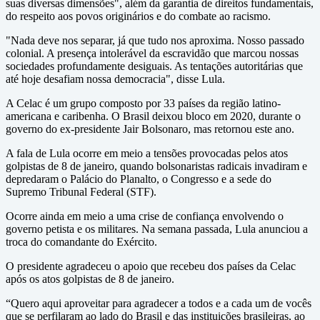
suas diversas dimensões", além da garantia de direitos fundamentais,
do respeito aos povos originários e do combate ao racismo.
"Nada deve nos separar, já que tudo nos aproxima. Nosso passado
colonial. A presença intolerável da escravidão que marcou nossas
sociedades profundamente desiguais. As tentações autoritárias que
até hoje desafiam nossa democracia", disse Lula.
A Celac é um grupo composto por 33 países da região latino-
americana e caribenha. O Brasil deixou bloco em 2020, durante o
governo do ex-presidente Jair Bolsonaro, mas retornou este ano.
A fala de Lula ocorre em meio a tensões provocadas pelos atos
golpistas de 8 de janeiro, quando bolsonaristas radicais invadiram e
depredaram o Palácio do Planalto, o Congresso e a sede do
Supremo Tribunal Federal (STF).
Ocorre ainda em meio a uma crise de confiança envolvendo o
governo petista e os militares. Na semana passada, Lula anunciou a
troca do comandante do Exército.
O presidente agradeceu o apoio que recebeu dos países da Celac
após os atos golpistas de 8 de janeiro.
“Quero aqui aproveitar para agradecer a todos e a cada um de vocês
que se perfilaram ao lado do Brasil e das instituições brasileiras, ao