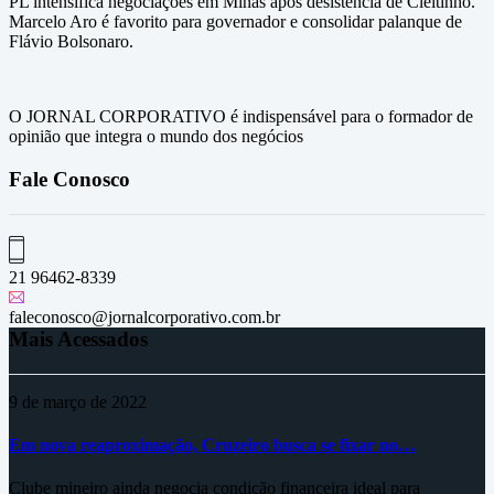
PL intensifica negociações em Minas após desistência de Cleitinho.
Marcelo Aro é favorito para governador e consolidar palanque de
Flávio Bolsonaro.
O JORNAL CORPORATIVO é indispensável para o formador de
opinião que integra o mundo dos negócios
Fale Conosco
21 96462-8339
faleconosco@jornalcorporativo.com.br
Mais Acessados
9 de março de 2022
Em nova reaproximação, Cruzeiro busca se fixar no…
Clube mineiro ainda negocia condição financeira ideal para