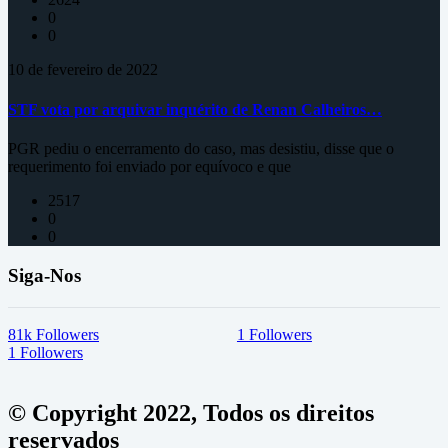
0
0
10 de fevereiro de 2022
STF vota por arquivar inquérito de Renan Calheiros…
PGR pediu o encerramento do caso, mas desistiu, disse que o
requerimento foi enviado por equívoco e que
2517
0
0
Siga-Nos
81k
Followers
1
Followers
1
Followers
© Copyright 2022, Todos os direitos
reservados