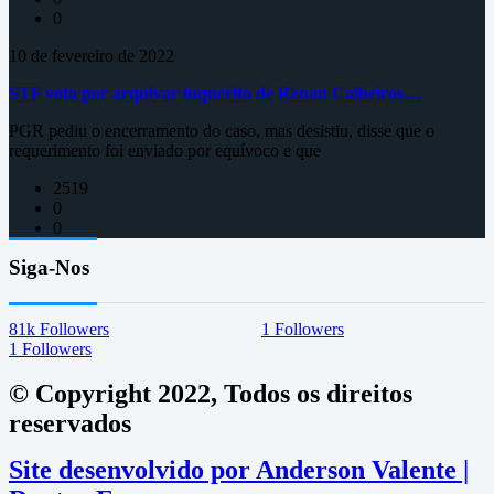
0
10 de fevereiro de 2022
STF vota por arquivar inquérito de Renan Calheiros…
PGR pediu o encerramento do caso, mas desistiu, disse que o
requerimento foi enviado por equívoco e que
2519
0
0
Siga-Nos
81k
Followers
1
Followers
1
Followers
© Copyright 2022, Todos os direitos
reservados
Site desenvolvido por Anderson Valente |