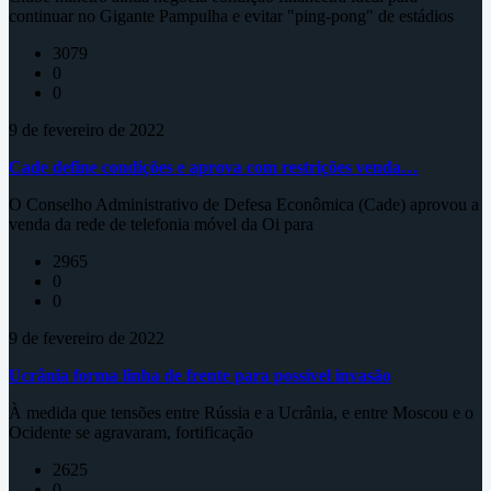
continuar no Gigante Pampulha e evitar "ping-pong" de estádios
3079
0
0
9 de fevereiro de 2022
Cade define condições e aprova com restrições venda…
O Conselho Administrativo de Defesa Econômica (Cade) aprovou a
venda da rede de telefonia móvel da Oi para
2965
0
0
9 de fevereiro de 2022
Ucrânia forma linha de frente para possível invasão
À medida que tensões entre Rússia e a Ucrânia, e entre Moscou e o
Ocidente se agravaram, fortificação
2625
0