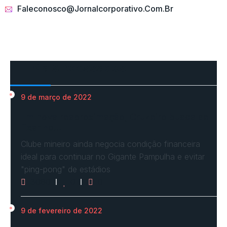
Faleconosco@jornalcorporativo.com.br
Mais Acessados
9 de março de 2022
Em nova reaproximação, Cruzeiro busca se
fixar no…
Clube mineiro ainda negocia condição financeira
ideal para continuar no Gigante Pampulha e evitar
"ping-pong" de estádios
3080
0
0
9 de fevereiro de 2022