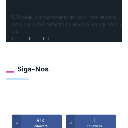
STF vota por arquivar inquérito de Renan
Calheiros…
PGR pediu o encerramento do caso, mas desistiu,
disse que o requerimento foi enviado por equívoco e
que
2521
0
0
Siga-Nos
81k
1
Followers
Followers