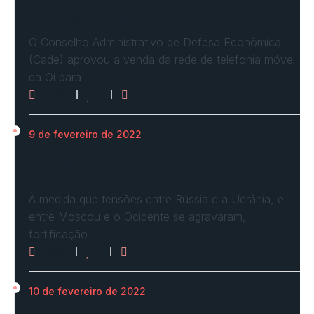
Cade define condições e aprova com
restrições venda…
O Conselho Administrativo de Defesa Econômica
(Cade) aprovou a venda da rede de telefonia móvel
da Oi para
2966
0
0
9 de fevereiro de 2022
Ucrânia forma linha de frente para possível
invasão
À medida que tensões entre Rússia e a Ucrânia, e
entre Moscou e o Ocidente se agravaram,
fortificação
2626
0
0
10 de fevereiro de 2022