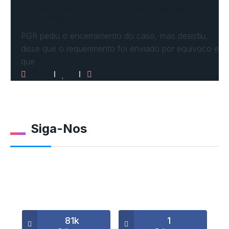
STF vota por arquivar inquérito de Renan
Calheiros…
PGR pediu o encerramento do caso, mas desistiu,
disse que o requerimento foi enviado por equívoco e
que
2522
0
0
Siga-Nos
81k
1