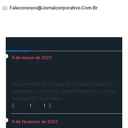
Faleconosco@jornalcorporativo.com.br
Mais Acessados
9 de março de 2022
Em nova reaproximação, Cruzeiro busca se
fixar no…
Clube mineiro ainda negocia condição financeira
ideal para continuar no Gigante Pampulha e evitar
"ping-pong" de estádios
3081
0
0
9 de fevereiro de 2022