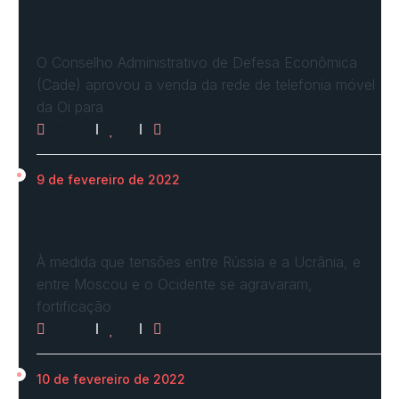
Cade define condições e aprova com
restrições venda…
O Conselho Administrativo de Defesa Econômica
(Cade) aprovou a venda da rede de telefonia móvel
da Oi para
2970
0
0
9 de fevereiro de 2022
Ucrânia forma linha de frente para possível
invasão
À medida que tensões entre Rússia e a Ucrânia, e
entre Moscou e o Ocidente se agravaram,
fortificação
2628
0
0
10 de fevereiro de 2022