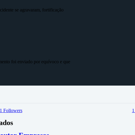
idente se agravaram, fortificação
mento foi enviado por equívoco e que
1
Followers
vados