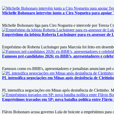
Michelle Bolsonaro intervém junto a Ciro Nogueira para apoiar T
Michelle Bolsonaro liga para Ciro Nogueira e intercede por Tereza Cri
Empréstimo da lobista Roberta Luchsinger para ex-assessor de L
Empréstimo de Roberta Luchsinger para Marcola foi feito em desembol
Famosos pré-candidatos 2026: ex-BBB’s, apresentadores e celebri
Famosos como ex-BBB's, apresentadores e jornalistas anunciam pré-can
PL intensifica negociações em Minas após desistência de Cleitin
PL intensifica negociações em Minas após desistência de Cleitinho. M
Empréstimos travados em SP: nova batalha política entre Flávio
Flávio Bolsonaro acusa governo Lula de boicote a empréstimos para