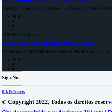
À medida que tensões entre Rússia e a Ucrânia, e entre Moscou e o Oc
2618
0
0
10 de fevereiro de 2022
STF vota por arquivar inquérito de Renan Calheiros…
PGR pediu o encerramento do caso, mas desistiu, disse que o requeri
2515
0
0
Siga-Nos
81k
Followers
© Copyright 2022, Todos os direitos reser