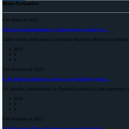
Mais Acessados
9 de março de 2022
Em nova reaproximação, Cruzeiro busca se fixar no…
Clube mineiro ainda negocia condição financeira ideal para continua
3071
0
0
9 de fevereiro de 2022
Cade define condições e aprova com restrições venda…
O Conselho Administrativo de Defesa Econômica (Cade) aprovou a ve
2958
0
0
9 de fevereiro de 2022
Ucrânia forma linha de frente para possível invasão