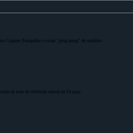
r no Gigante Pampulha e evitar "ping-pong" de estádios
nda da rede de telefonia móvel da Oi para