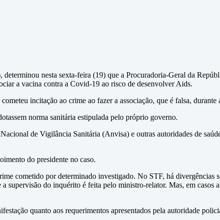
determinou nesta sexta-feira (19) que a Procuradoria-Geral da Repúbli
sociar a vacina contra a Covid-19 ao risco de desenvolver Aids.
ometeu incitação ao crime ao fazer a associação, que é falsa, durante 
dotassem norma sanitária estipulada pelo próprio governo.
Nacional de Vigilância Sanitária (Anvisa) e outras autoridades de saúd
oimento do presidente no caso.
rime cometido por determinado investigado. No STF, há divergências so
 a supervisão do inquérito é feita pelo ministro-relator. Mas, em casos
festação quanto aos requerimentos apresentados pela autoridade policia