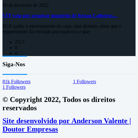
10 de fevereiro de 2022
STF vota por arquivar inquérito de Renan Calheiros…
PGR pediu o encerramento do caso, mas desistiu, disse que o
requerimento foi enviado por equívoco e que
2517
0
0
Siga-Nos
81k
Followers
1
Followers
1
Followers
© Copyright 2022, Todos os direitos
reservados
Site desenvolvido por Anderson Valente |
Doutor Empresas