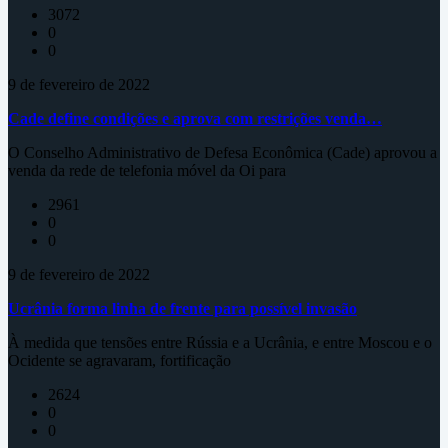
3072
0
0
9 de fevereiro de 2022
Cade define condições e aprova com restrições venda…
O Conselho Administrativo de Defesa Econômica (Cade) aprovou a
venda da rede de telefonia móvel da Oi para
2961
0
0
9 de fevereiro de 2022
Ucrânia forma linha de frente para possível invasão
À medida que tensões entre Rússia e a Ucrânia, e entre Moscou e o
Ocidente se agravaram, fortificação
2624
0
0