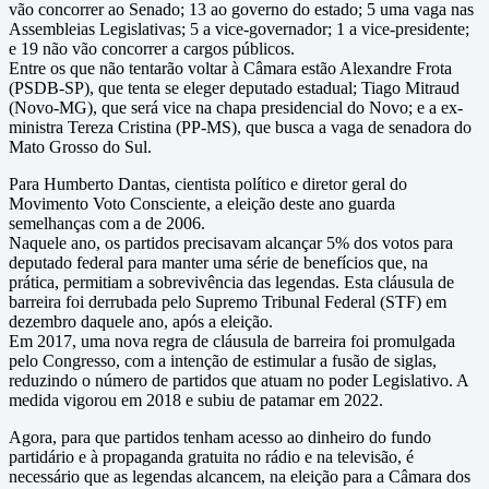
vão concorrer ao Senado; 13 ao governo do estado; 5 uma vaga nas
Assembleias Legislativas; 5 a vice-governador; 1 a vice-presidente;
e 19 não vão concorrer a cargos públicos.
Entre os que não tentarão voltar à Câmara estão Alexandre Frota
(PSDB-SP), que tenta se eleger deputado estadual; Tiago Mitraud
(Novo-MG), que será vice na chapa presidencial do Novo; e a ex-
ministra Tereza Cristina (PP-MS), que busca a vaga de senadora do
Mato Grosso do Sul.
Para Humberto Dantas, cientista político e diretor geral do
Movimento Voto Consciente, a eleição deste ano guarda
semelhanças com a de 2006.
Naquele ano, os partidos precisavam alcançar 5% dos votos para
deputado federal para manter uma série de benefícios que, na
prática, permitiam a sobrevivência das legendas. Esta cláusula de
barreira foi derrubada pelo Supremo Tribunal Federal (STF) em
dezembro daquele ano, após a eleição.
Em 2017, uma nova regra de cláusula de barreira foi promulgada
pelo Congresso, com a intenção de estimular a fusão de siglas,
reduzindo o número de partidos que atuam no poder Legislativo. A
medida vigorou em 2018 e subiu de patamar em 2022.
Agora, para que partidos tenham acesso ao dinheiro do fundo
partidário e à propaganda gratuita no rádio e na televisão, é
necessário que as legendas alcancem, na eleição para a Câmara dos