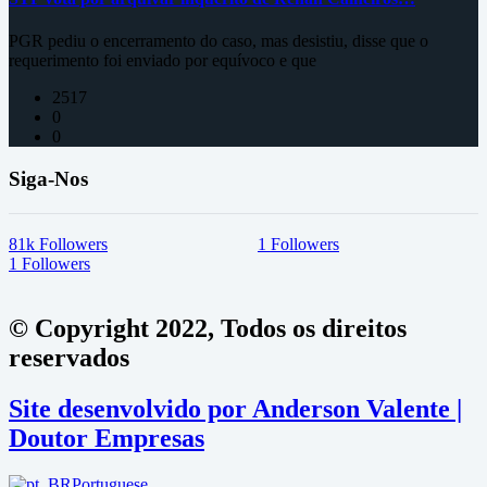
PGR pediu o encerramento do caso, mas desistiu, disse que o
requerimento foi enviado por equívoco e que
2517
0
0
Siga-Nos
81k
Followers
1
Followers
1
Followers
© Copyright 2022, Todos os direitos
reservados
Site desenvolvido por Anderson Valente |
Doutor Empresas
Portuguese