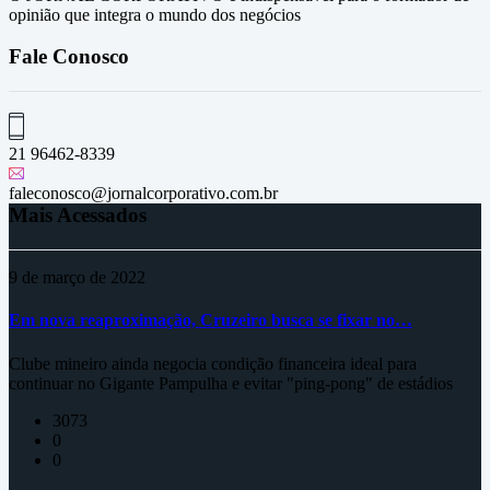
opinião que integra o mundo dos negócios
Fale Conosco
21 96462-8339
faleconosco@jornalcorporativo.com.br
Mais Acessados
9 de março de 2022
Em nova reaproximação, Cruzeiro busca se fixar no…
Clube mineiro ainda negocia condição financeira ideal para
continuar no Gigante Pampulha e evitar "ping-pong" de estádios
3073
0
0