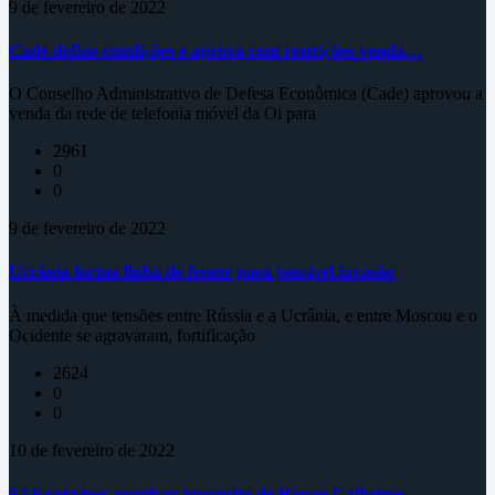
9 de fevereiro de 2022
Cade define condições e aprova com restrições venda…
O Conselho Administrativo de Defesa Econômica (Cade) aprovou a
venda da rede de telefonia móvel da Oi para
2961
0
0
9 de fevereiro de 2022
Ucrânia forma linha de frente para possível invasão
À medida que tensões entre Rússia e a Ucrânia, e entre Moscou e o
Ocidente se agravaram, fortificação
2624
0
0
10 de fevereiro de 2022
STF vota por arquivar inquérito de Renan Calheiros…