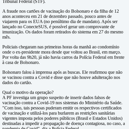
Tribunal Federal (STF).
A fraude nos cartões de vacinação do Bolsonaro e da filha de 12
anos aconteceu em 21 de dezembro passado, pouco antes de
viajarem para os EUA (no penúltimo dia de mandato). Após ser
lançado no ConecteSUS, é possível gerar um comprovante de
imunização. Os dados foram retirados do sistema em 27 do mesmo
mês.
Policiais chegaram nas primeiras horas da manhã ao condomínio
onde o ex-presidente mora desde que voltou ao Brasil, em março.
Por volta das 9h20, já não havia carros da Polícia Federal em frente
à casa de Bolsonaro.
Bolsonaro falou à imprensa após as buscas. Ele reafirmou que não
se vacinou contra a Covid e disse que não houve adulteração nos
dados do cartão.
Qual o motivo da operação?
A PF investiga um grupo suspeito de inserir dados falsos de
vacinação contra a Covid-19 nos sistemas do Ministério da Saúde.
"Com isso, tais pessoas puderam emitir os respectivos certificados
de vacinação e utilizá-los para burlarem as restrições sanitárias
vigentes imposta pelos poderes públicos (Brasil e Estados Unidos)
destinadas a impedir a propagação de doença contagiosa, no caso, a
pandemia de Covid", diz a Polícia Federal.