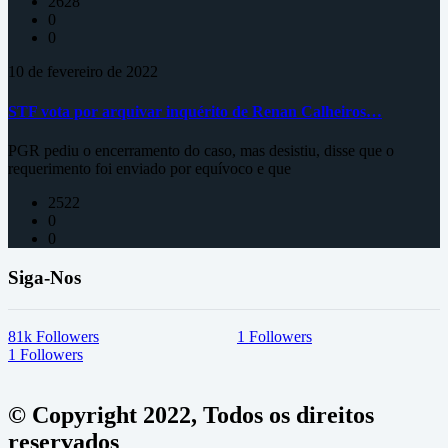
2628
0
0
10 de fevereiro de 2022
STF vota por arquivar inquérito de Renan Calheiros…
PGR pediu o encerramento do caso, mas desistiu, disse que o
requerimento foi enviado por equívoco e que
2522
0
0
Siga-Nos
81k
Followers
1
Followers
1
Followers
© Copyright 2022, Todos os direitos
reservados