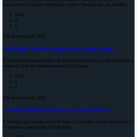
continuar no Gigante Pampulha e evitar "ping-pong" de estádios
3081
0
0
9 de fevereiro de 2022
Cade define condições e aprova com restrições venda…
O Conselho Administrativo de Defesa Econômica (Cade) aprovou a
venda da rede de telefonia móvel da Oi para
2970
0
0
9 de fevereiro de 2022
Ucrânia forma linha de frente para possível invasão
À medida que tensões entre Rússia e a Ucrânia, e entre Moscou e o
Ocidente se agravaram, fortificação