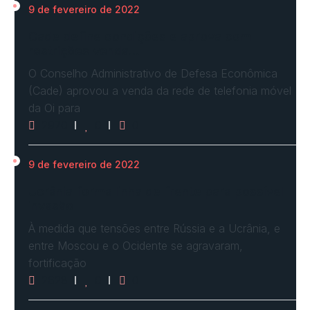
9 de fevereiro de 2022
Cade define condições e aprova com
restrições venda…
O Conselho Administrativo de Defesa Econômica
(Cade) aprovou a venda da rede de telefonia móvel
da Oi para
2970
0
0
9 de fevereiro de 2022
Ucrânia forma linha de frente para possível
invasão
À medida que tensões entre Rússia e a Ucrânia, e
entre Moscou e o Ocidente se agravaram,
fortificação
2628
0
0