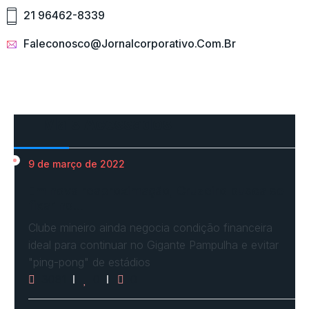
21 96462-8339
Faleconosco@jornalcorporativo.com.br
Mais Acessados
9 de março de 2022
Em nova reaproximação, Cruzeiro busca se
fixar no…
Clube mineiro ainda negocia condição financeira
ideal para continuar no Gigante Pampulha e evitar
"ping-pong" de estádios
3081
0
0