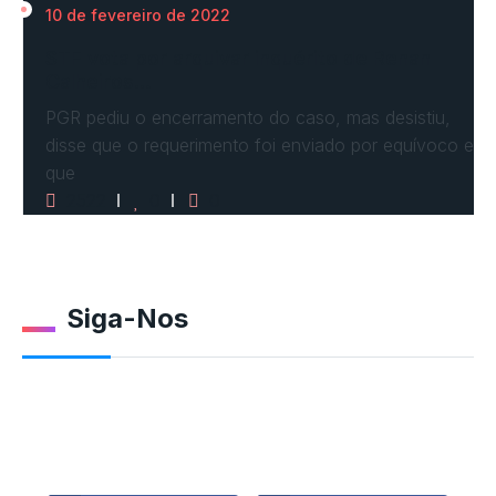
10 de fevereiro de 2022
STF vota por arquivar inquérito de Renan
Calheiros…
PGR pediu o encerramento do caso, mas desistiu,
disse que o requerimento foi enviado por equívoco e
que
2522
0
0
Siga-Nos