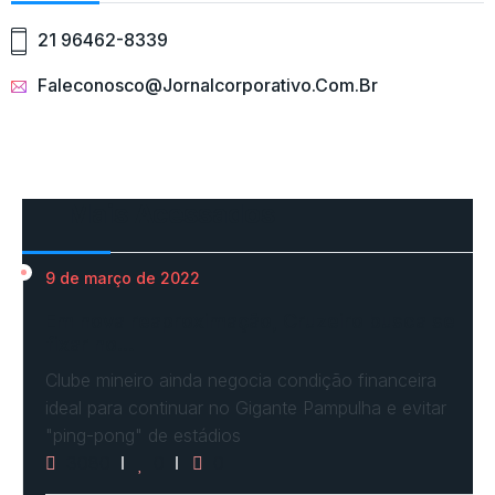
21 96462-8339
Faleconosco@jornalcorporativo.com.br
Mais Acessados
9 de março de 2022
Em nova reaproximação, Cruzeiro busca se
fixar no…
Clube mineiro ainda negocia condição financeira
ideal para continuar no Gigante Pampulha e evitar
"ping-pong" de estádios
3080
0
0