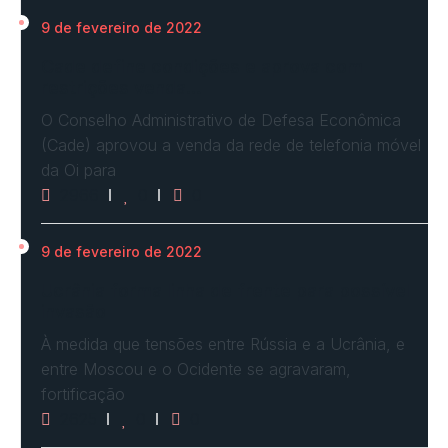
9 de fevereiro de 2022
Cade define condições e aprova com
restrições venda…
O Conselho Administrativo de Defesa Econômica
(Cade) aprovou a venda da rede de telefonia móvel
da Oi para
2966
0
0
9 de fevereiro de 2022
Ucrânia forma linha de frente para possível
invasão
À medida que tensões entre Rússia e a Ucrânia, e
entre Moscou e o Ocidente se agravaram,
fortificação
2625
0
0