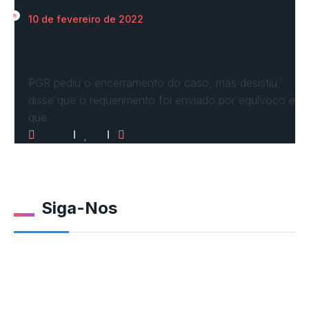
10 de fevereiro de 2022
STF vota por arquivar inquérito de Renan
Calheiros…
PGR pediu o encerramento do caso, mas desistiu,
disse que o requerimento foi enviado por equívoco e
que
2520
0
0
Siga-Nos