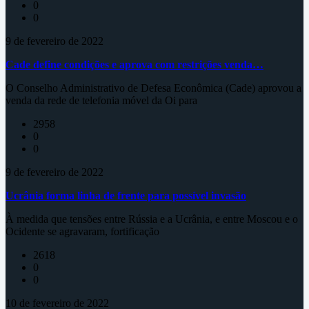
0
0
9 de fevereiro de 2022
Cade define condições e aprova com restrições venda…
O Conselho Administrativo de Defesa Econômica (Cade) aprovou a
venda da rede de telefonia móvel da Oi para
2958
0
0
9 de fevereiro de 2022
Ucrânia forma linha de frente para possível invasão
À medida que tensões entre Rússia e a Ucrânia, e entre Moscou e o
Ocidente se agravaram, fortificação
2618
0
0
10 de fevereiro de 2022