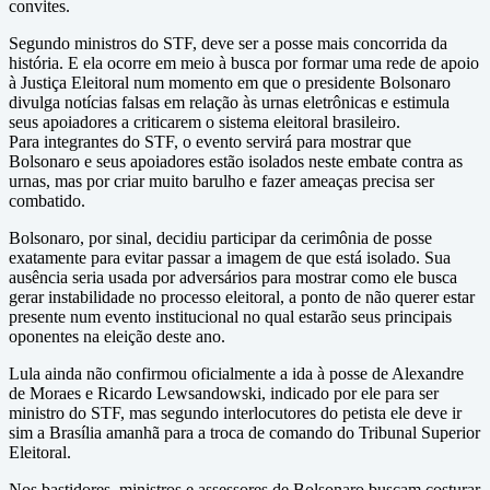
convites.
Segundo ministros do STF, deve ser a posse mais concorrida da
história. E ela ocorre em meio à busca por formar uma rede de apoio
à Justiça Eleitoral num momento em que o presidente Bolsonaro
divulga notícias falsas em relação às urnas eletrônicas e estimula
seus apoiadores a criticarem o sistema eleitoral brasileiro.
Para integrantes do STF, o evento servirá para mostrar que
Bolsonaro e seus apoiadores estão isolados neste embate contra as
urnas, mas por criar muito barulho e fazer ameaças precisa ser
combatido.
Bolsonaro, por sinal, decidiu participar da cerimônia de posse
exatamente para evitar passar a imagem de que está isolado. Sua
ausência seria usada por adversários para mostrar como ele busca
gerar instabilidade no processo eleitoral, a ponto de não querer estar
presente num evento institucional no qual estarão seus principais
oponentes na eleição deste ano.
Lula ainda não confirmou oficialmente a ida à posse de Alexandre
de Moraes e Ricardo Lewsandowski, indicado por ele para ser
ministro do STF, mas segundo interlocutores do petista ele deve ir
sim a Brasília amanhã para a troca de comando do Tribunal Superior
Eleitoral.
Nos bastidores, ministros e assessores de Bolsonaro buscam costurar