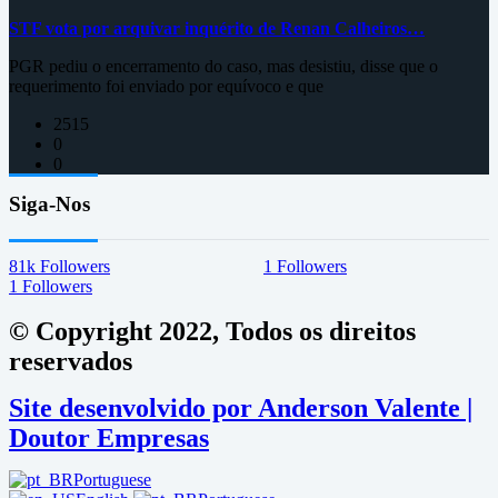
STF vota por arquivar inquérito de Renan Calheiros…
PGR pediu o encerramento do caso, mas desistiu, disse que o
requerimento foi enviado por equívoco e que
2515
0
0
Siga-Nos
81k
Followers
1
Followers
1
Followers
© Copyright 2022, Todos os direitos
reservados
Site desenvolvido por Anderson Valente |
Doutor Empresas
Portuguese