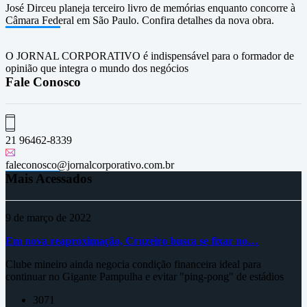
José Dirceu planeja terceiro livro de memórias enquanto concorre à
Câmara Federal em São Paulo. Confira detalhes da nova obra.
O JORNAL CORPORATIVO é indispensável para o formador de
opinião que integra o mundo dos negócios
Fale Conosco
21 96462-8339
faleconosco@jornalcorporativo.com.br
Mais Acessados
9 de março de 2022
Em nova reaproximação, Cruzeiro busca se fixar no…
Clube mineiro ainda negocia condição financeira ideal para
continuar no Gigante Pampulha e evitar "ping-pong" de estádios
3071