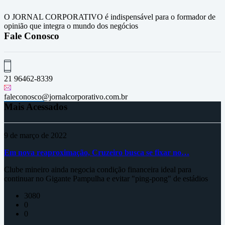
O JORNAL CORPORATIVO é indispensável para o formador de
opinião que integra o mundo dos negócios
Fale Conosco
21 96462-8339
faleconosco@jornalcorporativo.com.br
Mais Acessados
9 de março de 2022
Em nova reaproximação, Cruzeiro busca se fixar no…
Clube mineiro ainda negocia condição financeira ideal para
continuar no Gigante Pampulha e evitar "ping-pong" de estádios
3080
0
0