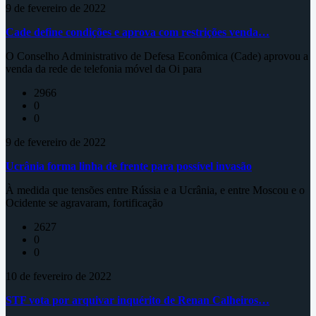
9 de fevereiro de 2022
Cade define condições e aprova com restrições venda…
O Conselho Administrativo de Defesa Econômica (Cade) aprovou a
venda da rede de telefonia móvel da Oi para
2966
0
0
9 de fevereiro de 2022
Ucrânia forma linha de frente para possível invasão
À medida que tensões entre Rússia e a Ucrânia, e entre Moscou e o
Ocidente se agravaram, fortificação
2627
0
0
10 de fevereiro de 2022
STF vota por arquivar inquérito de Renan Calheiros…