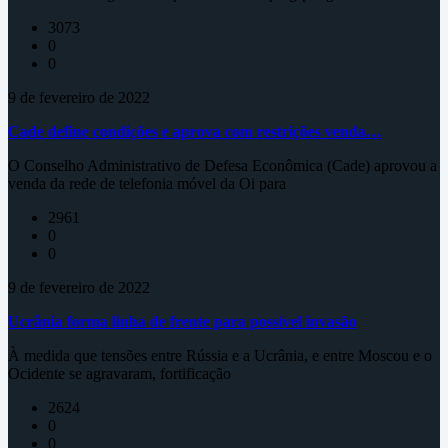
3073
0
0
9 de fevereiro de 2022
Cade define condições e aprova com restrições venda…
O Conselho Administrativo de Defesa Econômica (Cade) aprovou a
venda da rede de telefonia móvel da Oi para
2961
0
0
9 de fevereiro de 2022
Ucrânia forma linha de frente para possível invasão
À medida que tensões entre Rússia e a Ucrânia, e entre Moscou e o
Ocidente se agravaram, fortificação
2624
0
0