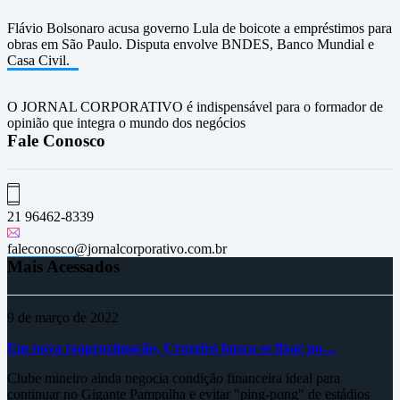
Flávio Bolsonaro acusa governo Lula de boicote a empréstimos para
obras em São Paulo. Disputa envolve BNDES, Banco Mundial e
Casa Civil.
O JORNAL CORPORATIVO é indispensável para o formador de
opinião que integra o mundo dos negócios
Fale Conosco
21 96462-8339
faleconosco@jornalcorporativo.com.br
Mais Acessados
9 de março de 2022
Em nova reaproximação, Cruzeiro busca se fixar no…
Clube mineiro ainda negocia condição financeira ideal para
continuar no Gigante Pampulha e evitar "ping-pong" de estádios