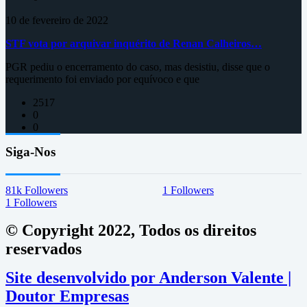
10 de fevereiro de 2022
STF vota por arquivar inquérito de Renan Calheiros…
PGR pediu o encerramento do caso, mas desistiu, disse que o
requerimento foi enviado por equívoco e que
2517
0
0
Siga-Nos
81k
Followers
1
Followers
1
Followers
© Copyright 2022, Todos os direitos
reservados
Site desenvolvido por Anderson Valente |
Doutor Empresas