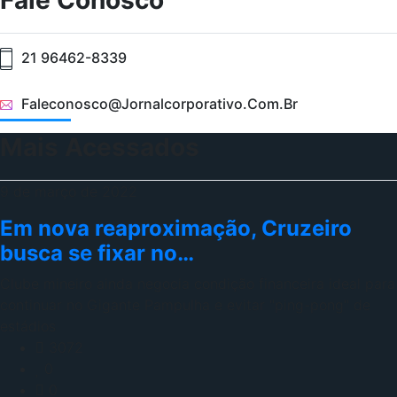
Fale Conosco
21 96462-8339
Faleconosco@jornalcorporativo.com.br
Mais Acessados
9 de março de 2022
Em nova reaproximação, Cruzeiro
busca se fixar no…
Clube mineiro ainda negocia condição financeira ideal para
continuar no Gigante Pampulha e evitar "ping-pong" de
estádios
3072
0
0