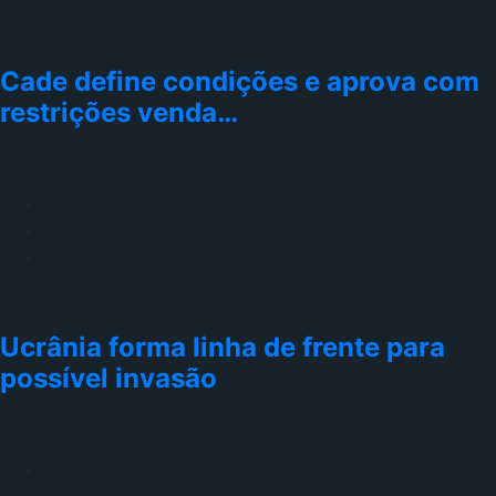
9 de fevereiro de 2022
Cade define condições e aprova com
restrições venda…
O Conselho Administrativo de Defesa Econômica (Cade)
aprovou a venda da rede de telefonia móvel da Oi para
2960
0
0
9 de fevereiro de 2022
Ucrânia forma linha de frente para
possível invasão
À medida que tensões entre Rússia e a Ucrânia, e entre
Moscou e o Ocidente se agravaram, fortificação
2624