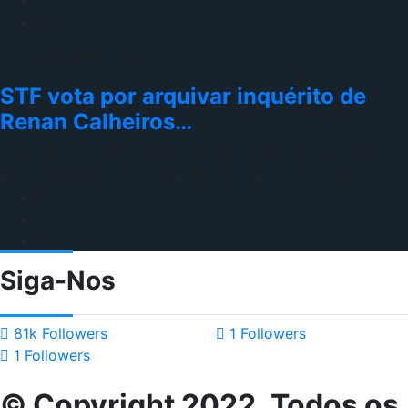
0
0
10 de fevereiro de 2022
STF vota por arquivar inquérito de
Renan Calheiros…
PGR pediu o encerramento do caso, mas desistiu, disse
que o requerimento foi enviado por equívoco e que
2516
0
0
Siga-Nos
81k
Followers
1
Followers
1
Followers
© Copyright 2022, Todos os