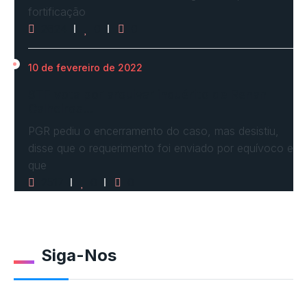
fortificação
2624
0
0
10 de fevereiro de 2022
STF vota por arquivar inquérito de Renan
Calheiros…
PGR pediu o encerramento do caso, mas desistiu,
disse que o requerimento foi enviado por equívoco e
que
2517
0
0
Siga-Nos