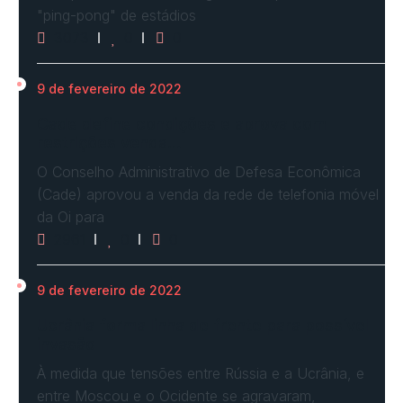
"ping-pong" de estádios
3073
0
0
9 de fevereiro de 2022
Cade define condições e aprova com
restrições venda…
O Conselho Administrativo de Defesa Econômica
(Cade) aprovou a venda da rede de telefonia móvel
da Oi para
2961
0
0
9 de fevereiro de 2022
Ucrânia forma linha de frente para possível
invasão
À medida que tensões entre Rússia e a Ucrânia, e
entre Moscou e o Ocidente se agravaram,