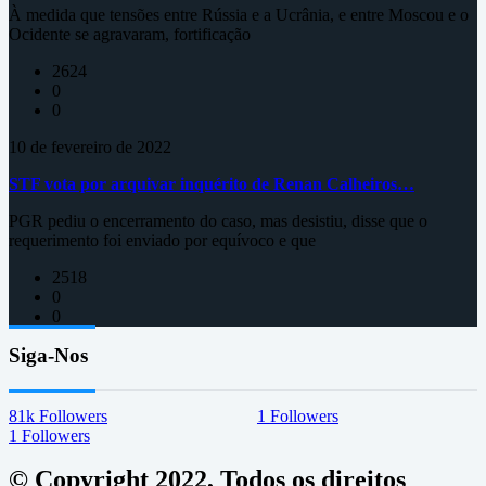
À medida que tensões entre Rússia e a Ucrânia, e entre Moscou e o
Ocidente se agravaram, fortificação
2624
0
0
10 de fevereiro de 2022
STF vota por arquivar inquérito de Renan Calheiros…
PGR pediu o encerramento do caso, mas desistiu, disse que o
requerimento foi enviado por equívoco e que
2518
0
0
Siga-Nos
81k
Followers
1
Followers
1
Followers
© Copyright 2022, Todos os direitos