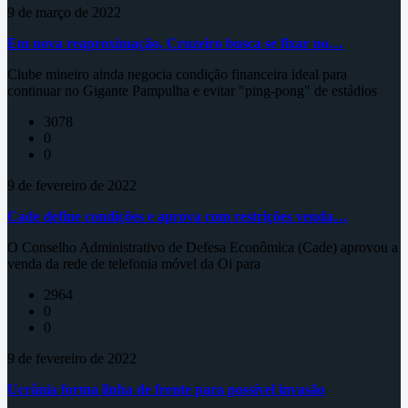
9 de março de 2022
Em nova reaproximação, Cruzeiro busca se fixar no…
Clube mineiro ainda negocia condição financeira ideal para
continuar no Gigante Pampulha e evitar "ping-pong" de estádios
3078
0
0
9 de fevereiro de 2022
Cade define condições e aprova com restrições venda…
O Conselho Administrativo de Defesa Econômica (Cade) aprovou a
venda da rede de telefonia móvel da Oi para
2964
0
0
9 de fevereiro de 2022
Ucrânia forma linha de frente para possível invasão