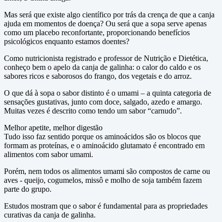
Mas será que existe algo científico por trás da crença de que a canja
ajuda em momentos de doença? Ou será que a sopa serve apenas
como um placebo reconfortante, proporcionando benefícios
psicológicos enquanto estamos doentes?
Como nutricionista registrado e professor de Nutrição e Dietética,
conheço bem o apelo da canja de galinha: o calor do caldo e os
sabores ricos e saborosos do frango, dos vegetais e do arroz.
O que dá à sopa o sabor distinto é o umami – a quinta categoria de
sensações gustativas, junto com doce, salgado, azedo e amargo.
Muitas vezes é descrito como tendo um sabor “carnudo”.
Melhor apetite, melhor digestão
Tudo isso faz sentido porque os aminoácidos são os blocos que
formam as proteínas, e o aminoácido glutamato é encontrado em
alimentos com sabor umami.
Porém, nem todos os alimentos umami são compostos de carne ou
aves - queijo, cogumelos, missô e molho de soja também fazem
parte do grupo.
Estudos mostram que o sabor é fundamental para as propriedades
curativas da canja de galinha.