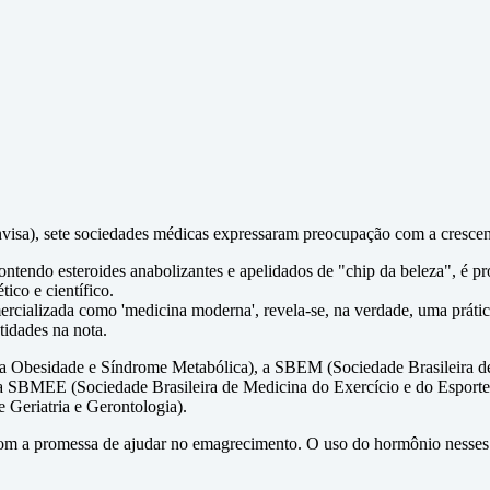
visa), sete sociedades médicas expressaram preocupação com a crescent
ontendo esteroides anabolizantes e apelidados de "chip da beleza", é p
tico e científico.
ercializada como 'medicina moderna', revela-se, na verdade, uma práti
idades na nota.
 da Obesidade e Síndrome Metabólica), a SBEM (Sociedade Brasileir
, a SBMEE (Sociedade Brasileira de Medicina do Exercício e do Esport
 Geriatria e Gerontologia).
 com a promessa de ajudar no emagrecimento. O uso do hormônio nesses