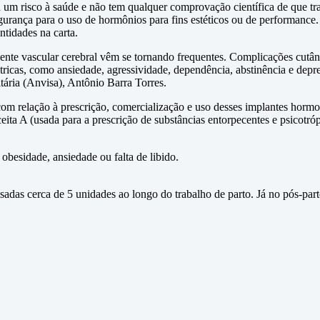
a um risco à saúde e não tem qualquer comprovação científica de que tr
nça para o uso de hormônios para fins estéticos ou de performance. Os
ntidades na carta.
te vascular cerebral vêm se tornando frequentes. Complicações cutânea
iátricas, como ansiedade, agressividade, dependência, abstinência e d
tária (Anvisa), Antônio Barra Torres.
m relação à prescrição, comercialização e uso desses implantes hormon
eita A (usada para a prescrição de substâncias entorpecentes e psicotróp
 obesidade, ansiedade ou falta de libido.
sadas cerca de 5 unidades ao longo do trabalho de parto. Já no pós-part