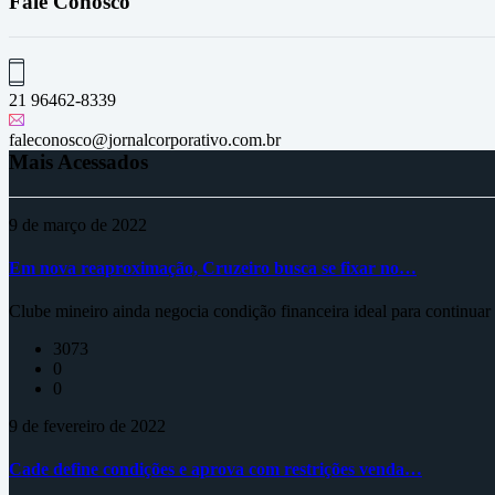
Fale Conosco
21 96462-8339
faleconosco@jornalcorporativo.com.br
Mais Acessados
9 de março de 2022
Em nova reaproximação, Cruzeiro busca se fixar no…
Clube mineiro ainda negocia condição financeira ideal para continua
3073
0
0
9 de fevereiro de 2022
Cade define condições e aprova com restrições venda…